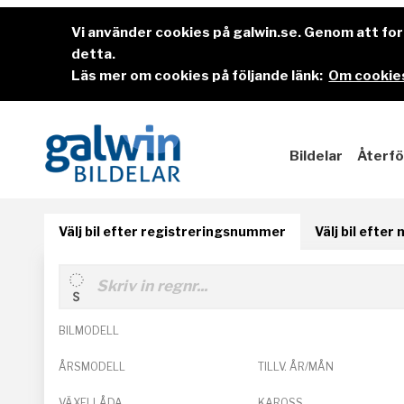
Vi använder cookies på galwin.se. Genom att f
detta.
Läs mer om cookies på följande länk:
Om cookies
Bildelar
Återfö
Välj bil efter registreringsnummer
Välj bil efter
BILMODELL
ÅRSMODELL
TILLV. ÅR/MÅN
VÄXELLÅDA
KAROSS