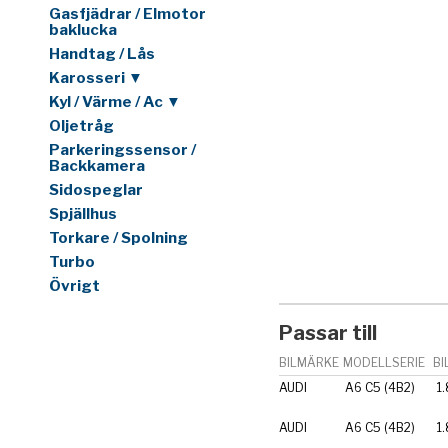
Gasfjädrar / Elmotor
baklucka
Handtag / Lås
Karosseri ▼
Kyl / Värme / Ac ▼
Oljetråg
Parkeringssensor /
Backkamera
Sidospeglar
Spjällhus
Torkare / Spolning
Turbo
Övrigt
Passar till
BILMÄRKE
MODELLSERIE
BI
AUDI
A6 C5 (4B2)
1
AUDI
A6 C5 (4B2)
1.