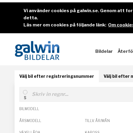
Vi använder cookies på galwin.se. Genom att f
detta.
Läs mer om cookies på följande länk:
Om cookies
Bildelar
Återfö
Välj bil efter registreringsnummer
Välj bil efter
BILMODELL
ÅRSMODELL
TILLV. ÅR/MÅN
VÄXELLÅDA
KAROSS