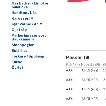
Gasfjädrar / Elmotor
baklucka
Handtag / Lås
Karosseri ▼
Kyl / Värme / Ac ▼
Oljetråg
Parkeringssensor /
Backkamera
Sidospeglar
Spjällhus
Torkare / Spolning
Passar till
Turbo
BILMÄRKE
MODELLSERIE
BI
Övrigt
AUDI
A6 C5 (4B2)
1.
AUDI
A6 C5 (4B2)
2
AUDI
A6 C5 (4B2)
2
AUDI
A6 C5 (4B2)
1