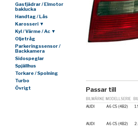
Gasfjädrar / Elmotor
baklucka
Handtag / Lås
Karosseri ▼
Kyl / Värme / Ac ▼
Oljetråg
Parkeringssensor /
Backkamera
Sidospeglar
Spjällhus
Torkare / Spolning
Turbo
Övrigt
Passar till
BILMÄRKE
MODELLSERIE
BI
AUDI
A6 C5 (4B2)
1.
AUDI
A6 C5 (4B2)
2