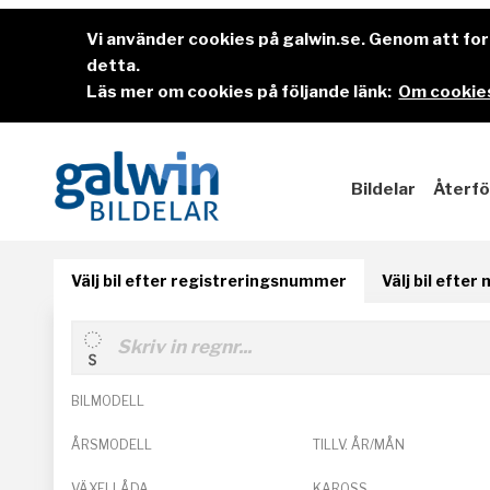
Vi använder cookies på galwin.se. Genom att f
detta.
Läs mer om cookies på följande länk:
Om cookies
Bildelar
Återfö
Välj bil efter registreringsnummer
Välj bil efter
BILMODELL
ÅRSMODELL
TILLV. ÅR/MÅN
VÄXELLÅDA
KAROSS