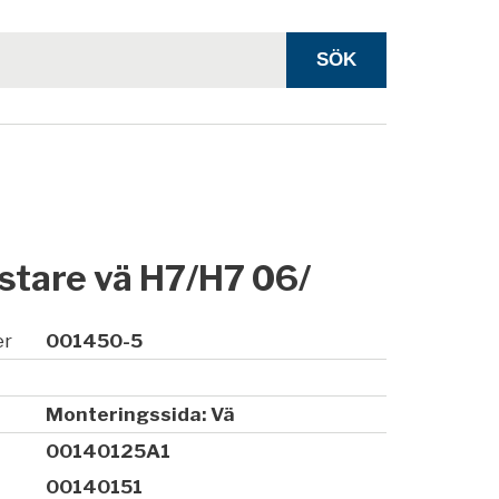
stare vä H7/H7 06/
er
001450-5
Monteringssida: Vä
00140125A1
00140151