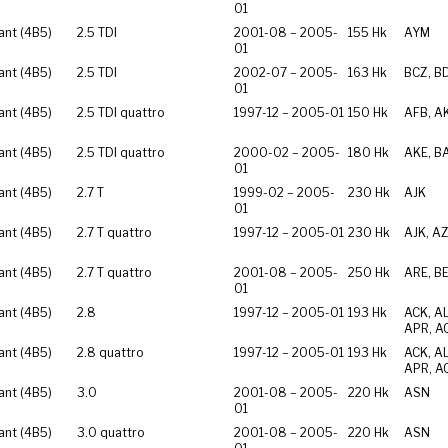
01
ant (4B5)
2.5 TDI
2001-08 – 2005-
155 Hk
AYM
01
ant (4B5)
2.5 TDI
2002-07 – 2005-
163 Hk
BCZ, B
01
ant (4B5)
2.5 TDI quattro
1997-12 – 2005-01
150 Hk
AFB, A
ant (4B5)
2.5 TDI quattro
2000-02 – 2005-
180 Hk
AKE, B
01
ant (4B5)
2.7 T
1999-02 – 2005-
230 Hk
AJK
01
ant (4B5)
2.7 T quattro
1997-12 – 2005-01
230 Hk
AJK, A
ant (4B5)
2.7 T quattro
2001-08 – 2005-
250 Hk
ARE, B
01
ant (4B5)
2.8
1997-12 – 2005-01
193 Hk
ACK, A
APR, A
ant (4B5)
2.8 quattro
1997-12 – 2005-01
193 Hk
ACK, A
APR, A
ant (4B5)
3.0
2001-08 – 2005-
220 Hk
ASN
01
ant (4B5)
3.0 quattro
2001-08 – 2005-
220 Hk
ASN