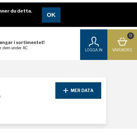
nner du detta.
0
langar i sortimentet!
ar dem under AC
LOGGA IN
VARUKORG
MER DATA
D