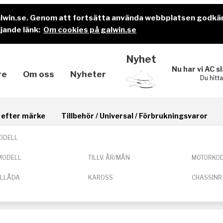
alwin.se. Genom att fortsätta använda webbplatsen godkä
jande länk:
Om cookies på galwin.se
Nyhet
Nu har vi AC s
re
Om oss
Nyheter
Du hitt
il efter märke
Tillbehör / Universal / Förbrukningsvaror
ODELL
MODELL
TILLV. ÅR/MÅN
MOTORKO
ELLÅDA
KAROSS
CHASSINR