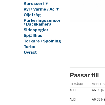
Karosseri ▼
Kyl / Värme / Ac ▼
Oljetråg
Parkeringssensor
/ Backkamera
Sidospeglar
Spjällhus
Torkare / Spolning
Turbo
Övrigt
Passar till
BILMÄRKE
MODELLS
AUDI
A6 C5 (4
AUDI
A6 C5 (4