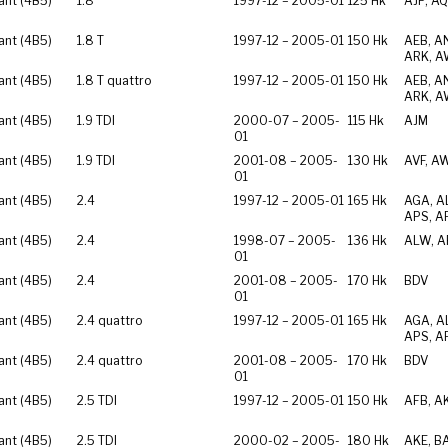
ant (4B5)
1.8
1997-12 – 2005-01
125 Hk
AJP, AQ
ant (4B5)
1.8 T
1997-12 – 2005-01
150 Hk
AEB, A
ARK, A
ant (4B5)
1.8 T quattro
1997-12 – 2005-01
150 Hk
AEB, A
ARK, A
ant (4B5)
1.9 TDI
2000-07 – 2005-
115 Hk
AJM
01
ant (4B5)
1.9 TDI
2001-08 – 2005-
130 Hk
AVF, A
01
ant (4B5)
2.4
1997-12 – 2005-01
165 Hk
AGA, AL
APS, A
ant (4B5)
2.4
1998-07 – 2005-
136 Hk
ALW, A
01
ant (4B5)
2.4
2001-08 – 2005-
170 Hk
BDV
01
ant (4B5)
2.4 quattro
1997-12 – 2005-01
165 Hk
AGA, AL
APS, A
ant (4B5)
2.4 quattro
2001-08 – 2005-
170 Hk
BDV
01
ant (4B5)
2.5 TDI
1997-12 – 2005-01
150 Hk
AFB, A
ant (4B5)
2.5 TDI
2000-02 – 2005-
180 Hk
AKE, B