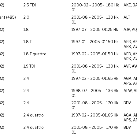
B2)
2.5 TDI
2000-02 – 2005-
180 Hk
AKE, B
01
ant (4B5)
2.0
2001-08 – 2005-
130 Hk
ALT
01
B2)
1.8
1997-07 – 2005-01
125 Hk
AJP, AQ
B2)
1.8 T
1997-01 – 2005-01
150 Hk
AEB, A
ARK, A
B2)
1.8 T quattro
1997-02 – 2005-01
150 Hk
AEB, A
ARK, A
B2)
1.9 TDI
2001-08 – 2005-
130 Hk
AVF, A
01
B2)
2.4
1997-02 – 2005-01
165 Hk
AGA, AL
APS, A
B2)
2.4
1998-07 – 2005-
136 Hk
ALW, A
01
B2)
2.4
2001-08 – 2005-
170 Hk
BDV
01
B2)
2.4 quattro
1997-02 – 2005-01
165 Hk
AGA, AL
APS, A
B2)
2.4 quattro
2001-08 – 2005-
170 Hk
BDV
01