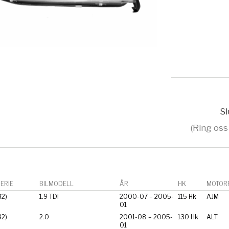
Sl
(Ring oss
ERIE
BILMODELL
ÅR
HK
MOTORF
B2)
1.9 TDI
2000-07 – 2005-
115 Hk
AJM
01
B2)
2.0
2001-08 – 2005-
130 Hk
ALT
01