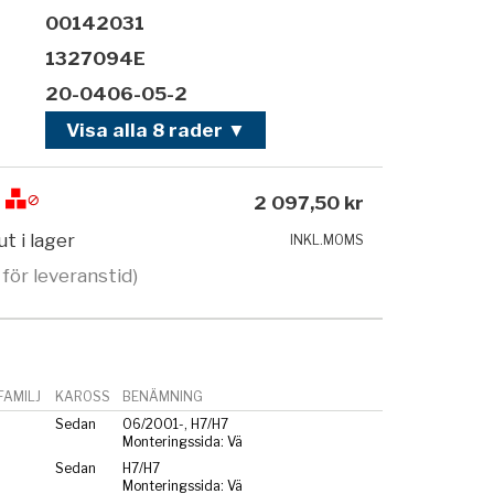
00142031
1327094E
20-0406-05-2
Visa alla 8 rader ▼
2 097,50 kr
ut i lager
INKL.MOMS
 för leveranstid)
AMILJ
KAROSS
BENÄMNING
Sedan
06/2001-, H7/H7
Monteringssida: Vä
Sedan
H7/H7
Monteringssida: Vä