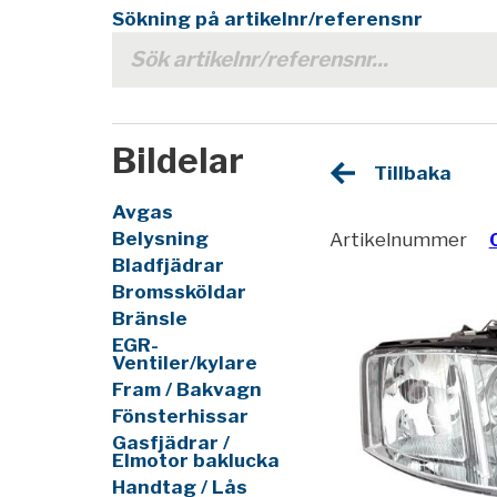
Sökning på artikelnr/referensnr
Bildelar
Tillbaka
Avgas
Belysning
Artikelnummer
Bladfjädrar
Bromssköldar
Bränsle
EGR-
Ventiler/kylare
Fram / Bakvagn
Fönsterhissar
Gasfjädrar /
Elmotor baklucka
Handtag / Lås