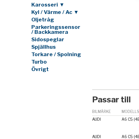
Karosseri ▼
Kyl / Värme / Ac ▼
Oljetråg
Parkeringssensor
/ Backkamera
Sidospeglar
Spjällhus
Torkare / Spolning
Turbo
Övrigt
Passar till
BILMÄRKE
MODELLS
AUDI
A6 C5 (4
AUDI
A6 C5 (4