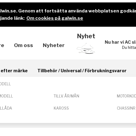
alwin.se. Genom att fortsätta använda webbplatsen godkä
jande länk:
Om cookies på galwin.se
Nyhet
Nu har vi AC s
re
Om oss
Nyheter
Du hitt
il efter märke
Tillbehör / Universal / Förbrukningsvaror
ODELL
MODELL
TILLV. ÅR/MÅN
MOTORKO
ELLÅDA
KAROSS
CHASSINR