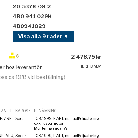
20-5378-08-2
4B0 941 029K
4B0941029
Visa alla 9 rader ▼
2 478,75 kr
ger hos leverantör
INKL.MOMS
oss ca 19/8 vid beställning)
AMILJ
KAROSS
BENÄMNING
E, ARH
Sedan
-08/1999, H7/H1, manuell/eljustering,
exkl justermotor
Monteringssida: Vä
NB, APU,
Sedan
-08/1999, H7/H1, manuell/eljustering,