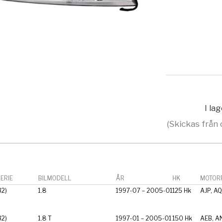
I la
(Skickas från 
ERIE
BILMODELL
ÅR
HK
MOTORF
B2)
1.8
1997-07 – 2005-01
125 Hk
AJP, AQ
B2)
1.8 T
1997-01 – 2005-01
150 Hk
AEB, A