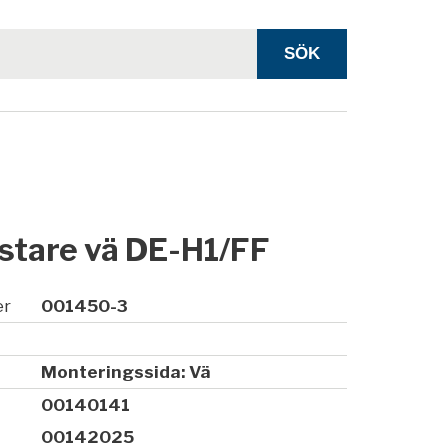
stare vä DE-H1/FF
er
001450-3
Monteringssida: Vä
00140141
00142025