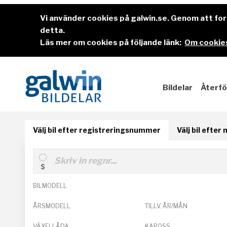
Vi använder cookies på galwin.se. Genom att f
detta.
Läs mer om cookies på följande länk:
Om cookies
Bildelar
Återfö
Välj bil efter registreringsnummer
Välj bil efter
BILMODELL
ÅRSMODELL
TILLV. ÅR/MÅN
VÄXELLÅDA
KAROSS