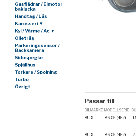
Gasfjädrar / Elmotor
baklucka
Handtag / Lås
Karosseri ▼
Kyl / Värme / Ac ▼
Oljetråg
Parkeringssensor /
Backkamera
Sidospeglar
Spjällhus
Torkare / Spolning
Turbo
Övrigt
Passar till
BILMÄRKE
MODELLSERIE
BI
AUDI
A6 C5 (4B2)
1.
AUDI
A6 C5 (4B2)
2