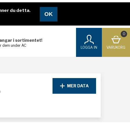
nner du detta.
0
langar i sortimentet!
ar dem under AC
LOGGA IN
VARUKORG
MER DATA
D