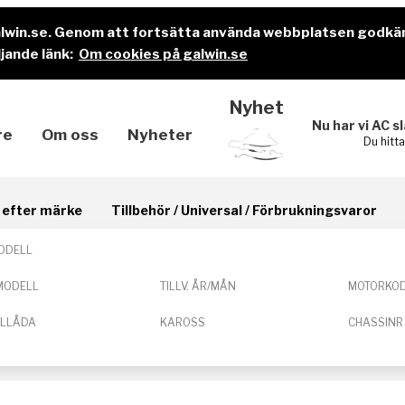
alwin.se. Genom att fortsätta använda webbplatsen godkä
jande länk:
Om cookies på galwin.se
Nyhet
Nu har vi AC s
re
Om oss
Nyheter
Du hitt
il efter märke
Tillbehör / Universal / Förbrukningsvaror
ODELL
MODELL
TILLV. ÅR/MÅN
MOTORKO
ELLÅDA
KAROSS
CHASSINR