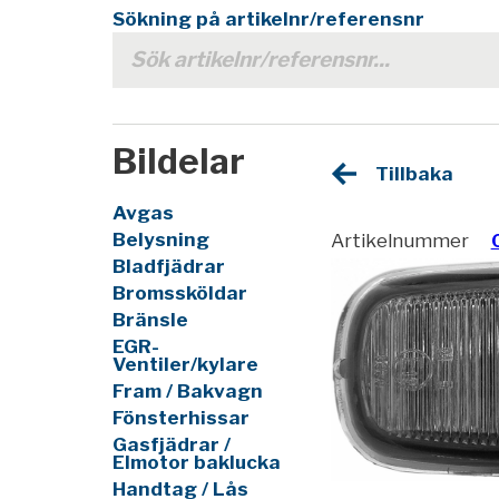
Sökning på artikelnr/referensnr
Bildelar
Tillbaka
Avgas
Belysning
Artikelnummer
Bladfjädrar
Bromssköldar
Bränsle
EGR-
Ventiler/kylare
Fram / Bakvagn
Fönsterhissar
Gasfjädrar /
Elmotor baklucka
Handtag / Lås