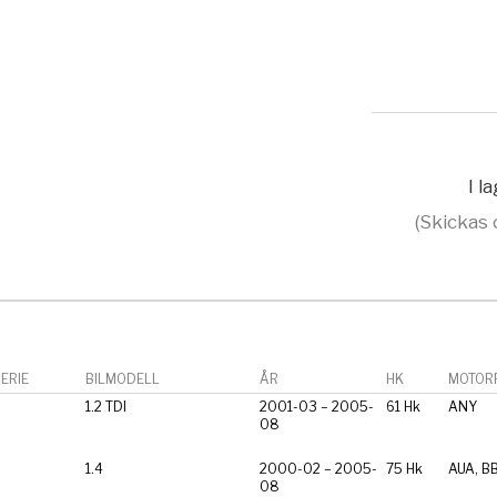
I l
(Skickas 
ERIE
BILMODELL
ÅR
HK
MOTORF
1.2 TDI
2001-03 – 2005-
61 Hk
ANY
08
1.4
2000-02 – 2005-
75 Hk
AUA, B
08