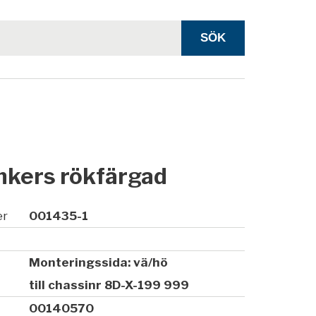
nkers rökfärgad
er
001435-1
Monteringssida: vä/hö
till chassinr 8D-X-199 999
00140570