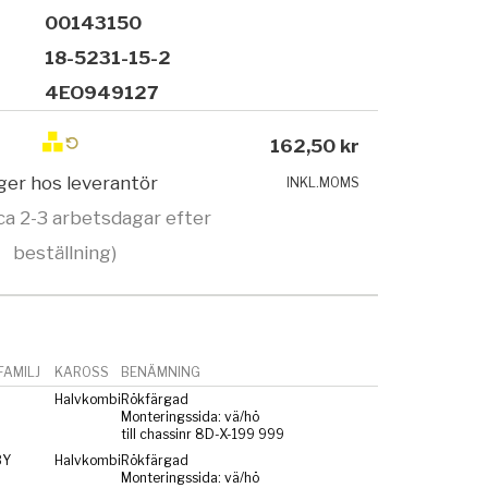
00143150
18-5231-15-2
4EO949127
162,50 kr
ager hos leverantör
INKL.MOMS
ca 2-3 arbetsdagar efter
beställning)
AMILJ
KAROSS
BENÄMNING
Halvkombi
Rökfärgad
Monteringssida: vä/hö
till chassinr 8D-X-199 999
BY
Halvkombi
Rökfärgad
Monteringssida: vä/hö