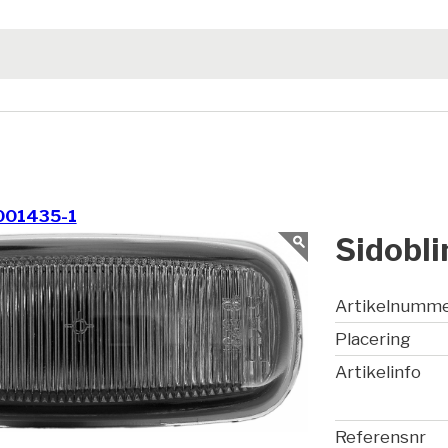
001435-1
Sidobli
Artikelnumm
Placering
Artikelinfo
Referensnr