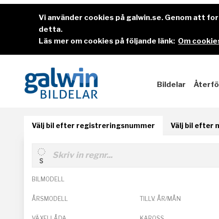
Vi använder cookies på galwin.se. Genom att f
detta.
Läs mer om cookies på följande länk:
Om cookies
Bildelar
Återfö
Välj bil efter registreringsnummer
Välj bil efter
BILMODELL
ÅRSMODELL
TILLV. ÅR/MÅN
VÄXELLÅDA
KAROSS