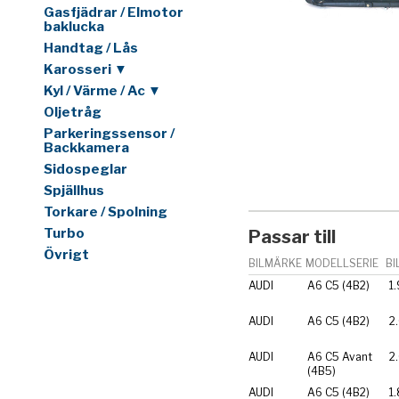
Gasfjädrar / Elmotor
baklucka
Handtag / Lås
Karosseri ▼
Kyl / Värme / Ac ▼
Oljetråg
Parkeringssensor /
Backkamera
Sidospeglar
Spjällhus
Torkare / Spolning
Turbo
Passar till
Övrigt
BILMÄRKE
MODELLSERIE
BI
AUDI
A6 C5 (4B2)
1.
AUDI
A6 C5 (4B2)
2
AUDI
A6 C5 Avant
2
(4B5)
AUDI
A6 C5 (4B2)
1