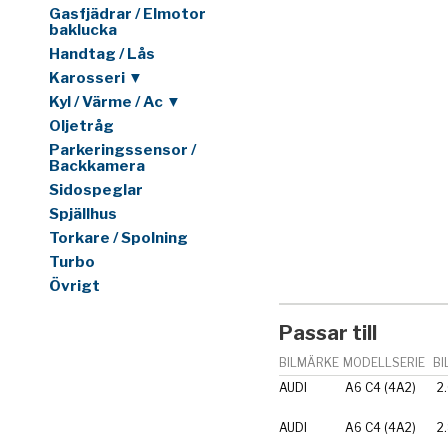
Gasfjädrar / Elmotor
baklucka
Handtag / Lås
Karosseri ▼
Kyl / Värme / Ac ▼
Oljetråg
Parkeringssensor /
Backkamera
Sidospeglar
Spjällhus
Torkare / Spolning
Turbo
Övrigt
Passar till
BILMÄRKE
MODELLSERIE
BI
AUDI
A6 C4 (4A2)
2
AUDI
A6 C4 (4A2)
2