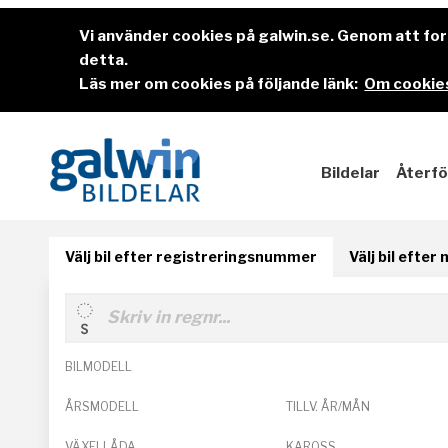
Vi använder cookies på galwin.se. Genom att f
detta.
Läs mer om cookies på följande länk:
Om cookies
Bildelar
Återfö
Välj bil efter registreringsnummer
Välj bil efter
BILMODELL
ÅRSMODELL
TILLV. ÅR/MÅN
VÄXELLÅDA
KAROSS