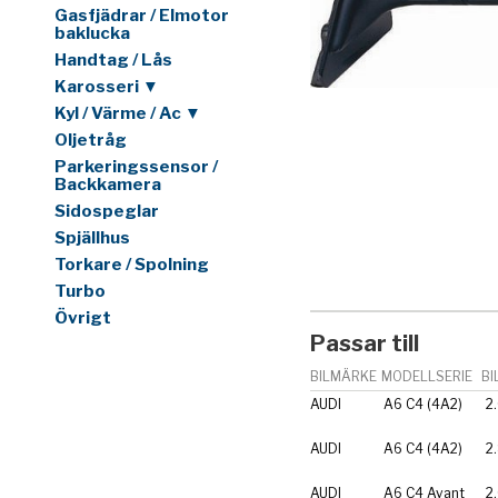
Gasfjädrar / Elmotor
baklucka
Handtag / Lås
Karosseri ▼
Kyl / Värme / Ac ▼
Oljetråg
Parkeringssensor /
Backkamera
Sidospeglar
Spjällhus
Torkare / Spolning
Turbo
Övrigt
Passar till
BILMÄRKE
MODELLSERIE
BI
AUDI
A6 C4 (4A2)
2
AUDI
A6 C4 (4A2)
2
AUDI
A6 C4 Avant
2