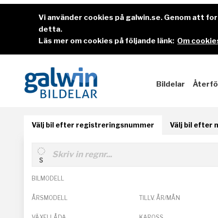
Vi använder cookies på galwin.se. Genom att f
detta.
Läs mer om cookies på följande länk:
Om cookies
Bildelar
Återfö
Välj bil efter registreringsnummer
Välj bil efter
BILMODELL
ÅRSMODELL
TILLV. ÅR/MÅN
VÄXELLÅDA
KAROSS