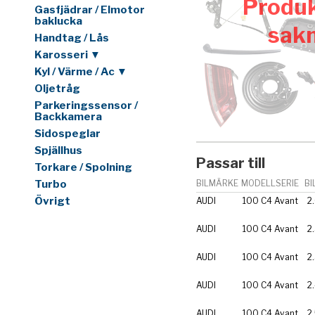
Produk
Gasfjädrar / Elmotor
baklucka
sak
Handtag / Lås
Karosseri ▼
Kyl / Värme / Ac ▼
Oljetråg
Parkeringssensor /
Backkamera
Sidospeglar
Spjällhus
Passar till
Torkare / Spolning
Turbo
BILMÄRKE
MODELLSERIE
BI
Övrigt
AUDI
100 C4 Avant
2
AUDI
100 C4 Avant
2
AUDI
100 C4 Avant
2
AUDI
100 C4 Avant
2
AUDI
100 C4 Avant
2