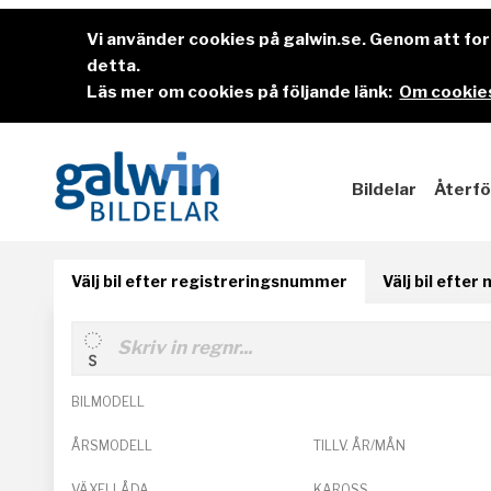
Vi använder cookies på galwin.se. Genom att f
detta.
Läs mer om cookies på följande länk:
Om cookies
Bildelar
Återfö
Välj bil efter registreringsnummer
Välj bil efter
BILMODELL
ÅRSMODELL
TILLV. ÅR/MÅN
VÄXELLÅDA
KAROSS