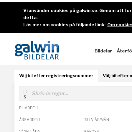
Vi använder cookies på galwin.se. Genom att f
detta.
Läs mer om cookies på följande länk:
Om cookies
Bildelar
Återfö
Välj bil efter registreringsnummer
Välj bil efter
BILMODELL
ÅRSMODELL
TILLV. ÅR/MÅN
VÄXELLÅDA
KAROSS