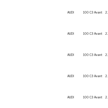
AUDI
100 C3 Avant
2
AUDI
100 C3 Avant
2
AUDI
100 C3 Avant
2
AUDI
100 C3 Avant
2
AUDI
100 C3 Avant
2