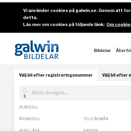
Vi använder cookies på galwin.se. Genom att f
detta.
Läs mer om cookies på följande länk:
Om cookies
Bildelar
Återfö
Välj bil efter registreringsnummer
Välj bil efter
BILMODELL
ÅRSMODELL
TILLV. ÅR/MÅN
VÄXELLÅDA
KAROSS