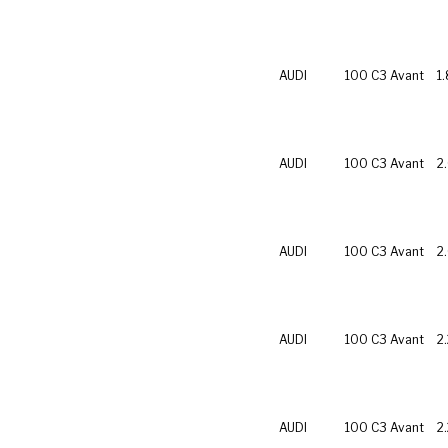
AUDI
100 C3 Avant
1
AUDI
100 C3 Avant
2
AUDI
100 C3 Avant
2
AUDI
100 C3 Avant
2
AUDI
100 C3 Avant
2