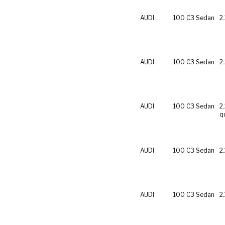
AUDI
100 C3 Sedan
2
AUDI
100 C3 Sedan
2
AUDI
100 C3 Sedan
2
q
AUDI
100 C3 Sedan
2
AUDI
100 C3 Sedan
2