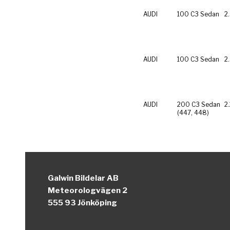
AUDI
100 C3 Sedan
2
AUDI
100 C3 Sedan
2
AUDI
200 C3 Sedan
2
(447, 448)
Galwin Bildelar AB
Meteorologvägen 2
555 93 Jönköping