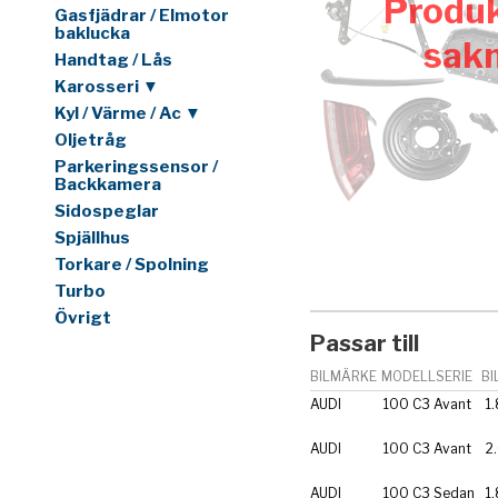
Produk
Gasfjädrar / Elmotor
baklucka
sak
Handtag / Lås
Karosseri ▼
Kyl / Värme / Ac ▼
Oljetråg
Parkeringssensor /
Backkamera
Sidospeglar
Spjällhus
Torkare / Spolning
Turbo
Övrigt
Passar till
BILMÄRKE
MODELLSERIE
BI
AUDI
100 C3 Avant
1
AUDI
100 C3 Avant
2
AUDI
100 C3 Sedan
1