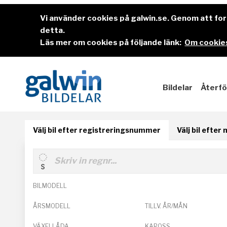
Vi använder cookies på galwin.se. Genom att f
detta.
Läs mer om cookies på följande länk:
Om cookies
Bildelar
Återfö
Välj bil efter registreringsnummer
Välj bil efter
BILMODELL
ÅRSMODELL
TILLV. ÅR/MÅN
VÄXELLÅDA
KAROSS