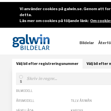
Vi använder cookies på galwin.se. Genom att f
detta.
Läs mer om cookies på följande länk:
Om cookies
Bildelar
Återfö
Välj bil efter registreringsnummer
Välj bil efter
BILMODELL
ÅRSMODELL
TILLV. ÅR/MÅN
VÄXELLÅDA
KAROSS