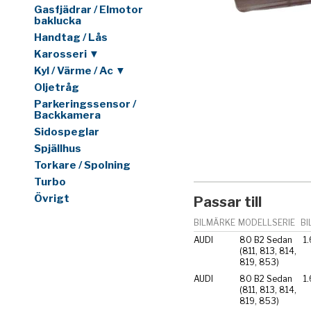
Gasfjädrar / Elmotor
baklucka
Handtag / Lås
Karosseri ▼
Kyl / Värme / Ac ▼
Oljetråg
Parkeringssensor /
Backkamera
Sidospeglar
Spjällhus
Torkare / Spolning
Turbo
Övrigt
Passar till
BILMÄRKE
MODELLSERIE
BI
AUDI
80 B2 Sedan
1.
(811, 813, 814,
819, 853)
AUDI
80 B2 Sedan
1.
(811, 813, 814,
819, 853)