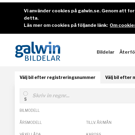
Vi använder cookies på galwin.se. Genom att f
detta.
Läs mer om cookies på följande länk:
Om cookies
Bildelar
Återfö
Välj bil efter registreringsnummer
Välj bil efter
BILMODELL
ÅRSMODELL
TILLV. ÅR/MÅN
VÄXELLÅDA
KAROSS