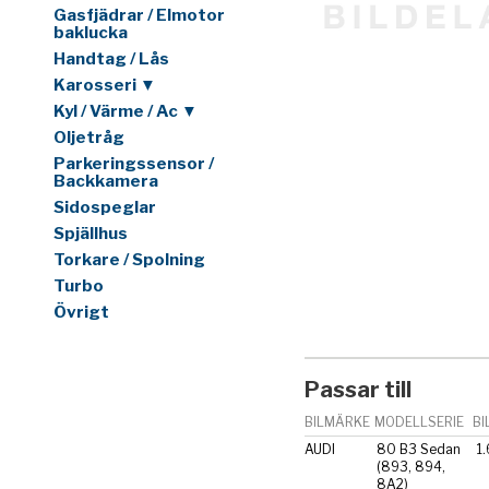
Gasfjädrar / Elmotor
baklucka
Handtag / Lås
Karosseri ▼
Kyl / Värme / Ac ▼
Oljetråg
Parkeringssensor /
Backkamera
Sidospeglar
Spjällhus
Torkare / Spolning
Turbo
Övrigt
Passar till
BILMÄRKE
MODELLSERIE
BI
AUDI
80 B3 Sedan
1
(893, 894,
8A2)