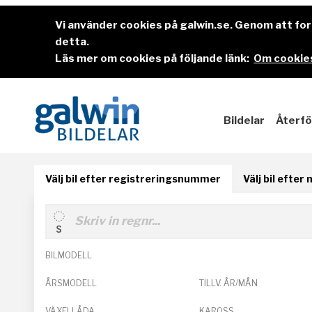
Vi använder cookies på galwin.se. Genom att f
detta.
Läs mer om cookies på följande länk:
Om cookies
Bildelar
Återfö
Välj bil efter registreringsnummer
Välj bil efter
BILMODELL
ÅRSMODELL
TILLV. ÅR/MÅN
VÄXELLÅDA
KAROSS