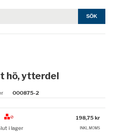
t hö, ytterdel
er
000875-2
198,75 kr
lut i lager
INKL.MOMS