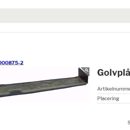
000875-2
Golvplå
Artikelnumm
Placering
S