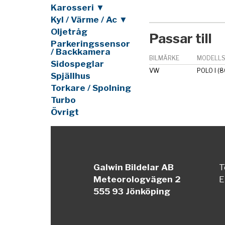
Karosseri ▼
Kyl / Värme / Ac ▼
Oljetråg
Passar till
Parkeringssensor
/ Backkamera
BILMÄRKE
MODELLS
Sidospeglar
VW
POLO I (8
Spjällhus
Torkare / Spolning
Turbo
Övrigt
Galwin Bildelar AB
T
Meteorologvägen 2
E
555 93 Jönköping