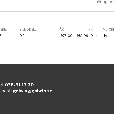
(Ring os
ERIE
BILMODELL
ÅR
HK
MOTORF
6)
0.9
1975-09 – 1981-09
40 Hk
HA
el:
036-31 17 70
-post:
galwin@galwin.se