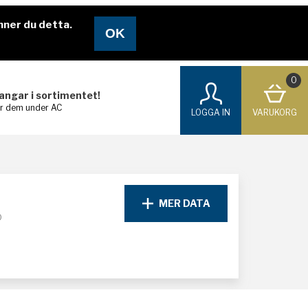
nner du detta.
0
langar i sortimentet!
ar dem under AC
LOGGA IN
VARUKORG
MER DATA
D