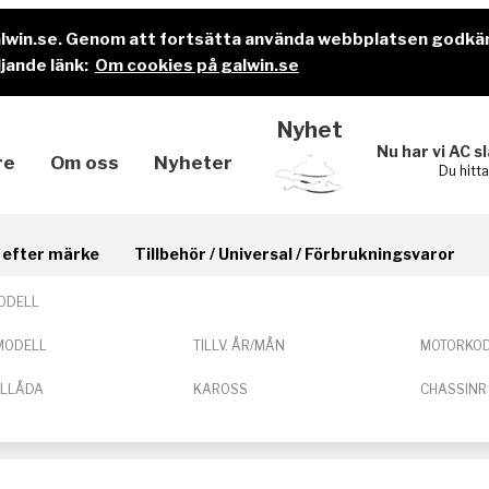
alwin.se. Genom att fortsätta använda webbplatsen godkä
jande länk:
Om cookies på galwin.se
Nyhet
Nu har vi AC s
re
Om oss
Nyheter
Du hitt
il efter märke
Tillbehör / Universal / Förbrukningsvaror
ODELL
MODELL
TILLV. ÅR/MÅN
MOTORKO
ELLÅDA
KAROSS
CHASSINR