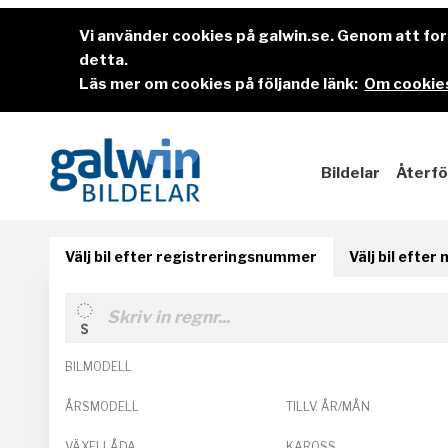
Vi använder cookies på galwin.se. Genom att f
detta.
Läs mer om cookies på följande länk:
Om cookies
Bildelar
Återfö
Välj bil efter registreringsnummer
Välj bil efter
BILMODELL
ÅRSMODELL
TILLV. ÅR/MÅN
VÄXELLÅDA
KAROSS