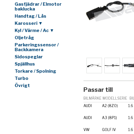
Gasfjädrar / Elmotor
baklucka
Handtag / Lås
Karosseri ▼
Kyl / Värme / Ac ▼
Oljetråg
Parkeringssensor /
Backkamera
Sidospeglar
Spjällhus
Torkare / Spolning
Turbo
Övrigt
Passar till
BILMÄRKE
MODELLSERIE
BI
AUDI
A2 (8Z0)
1.6
AUDI
A3 (8P1)
1.6
VW
GOLF IV
1.6