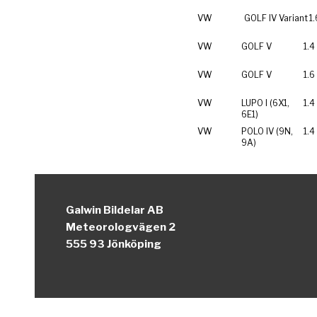
VW
GOLF IV Variant
1.
VW
GOLF V
1.4
VW
GOLF V
1.6
VW
LUPO I (6X1,
1.4
6E1)
VW
POLO IV (9N,
1.4
9A)
Galwin Bildelar AB
Meteorologvägen 2
555 93 Jönköping