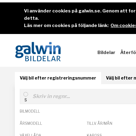
Vi använder cookies på galwin.se. Genom att f
detta.
Läs mer om cookies på följande länk:
Om cookies
Bildelar
Återfö
Välj bil efter registreringsnummer
Välj bil efter
BILMODELL
ÅRSMODELL
TILLV. ÅR/MÅN
VÄXELLÅDA
KAROSS