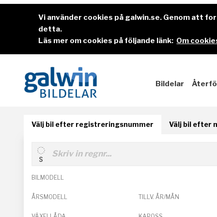
Vi använder cookies på galwin.se. Genom att f
detta.
Läs mer om cookies på följande länk:
Om cookies
Bildelar
Återfö
Välj bil efter registreringsnummer
Välj bil efter
BILMODELL
ÅRSMODELL
TILLV. ÅR/MÅN
VÄXELLÅDA
KAROSS