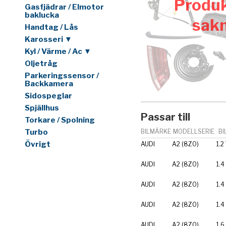
Produk
Gasfjädrar / Elmotor
baklucka
sak
Handtag / Lås
Karosseri ▼
Kyl / Värme / Ac ▼
Oljetråg
Parkeringssensor /
Backkamera
Sidospeglar
Spjällhus
Passar till
Torkare / Spolning
Turbo
BILMÄRKE
MODELLSERIE
BI
Övrigt
AUDI
A2 (8Z0)
1.2
AUDI
A2 (8Z0)
1.4
AUDI
A2 (8Z0)
1.4
AUDI
A2 (8Z0)
1.4
AUDI
A2 (8Z0)
1.6