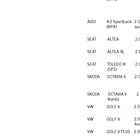
AUDI
A3 Sportback
2.0
(8PA)
qu
SEAT
ALTEA
2.
SEAT
ALTEA XL
2.
SEAT
TOLEDO III
2.
(5P2)
SKODA
OCTAVIA II
2.
SKODA
OCTAVIA II
2
Kombi
VW
GOLF V
2.0
VW
GOLF V
2.0
4m
VW
GOLF V PLUS
2.0