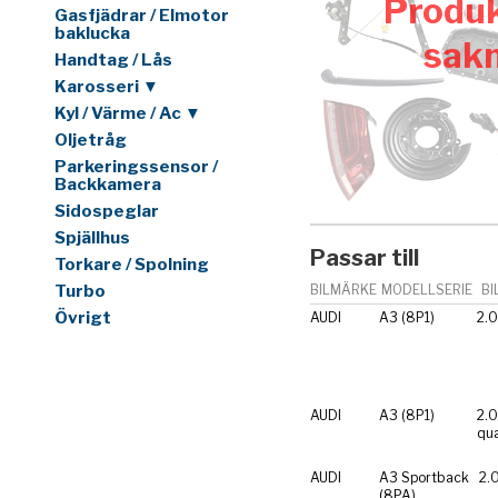
Produk
Gasfjädrar / Elmotor
baklucka
sak
Handtag / Lås
Karosseri ▼
Kyl / Värme / Ac ▼
Oljetråg
Parkeringssensor /
Backkamera
Sidospeglar
Spjällhus
Passar till
Torkare / Spolning
Turbo
BILMÄRKE
MODELLSERIE
BI
Övrigt
AUDI
A3 (8P1)
2.0
AUDI
A3 (8P1)
2.0
qua
AUDI
A3 Sportback
2.
(8PA)