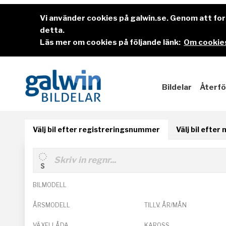
Vi använder cookies på galwin.se. Genom att f
detta.
Läs mer om cookies på följande länk:
Om cookies
Bildelar
Återfö
Välj bil efter registreringsnummer
Välj bil efter
BILMODELL
ÅRSMODELL
TILLV. ÅR/MÅN
VÄXELLÅDA
KAROSS