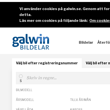
Vi använder cookies på galwin.se. Genom att f
detta.
Läs mer om cookies på följande länk:
Om cookies
Bildelar
Återfö
Välj bil efter registreringsnummer
Välj bil efter
BILMODELL
ÅRSMODELL
TILLV. ÅR/MÅN
VÄXELLÅDA
KAROSS