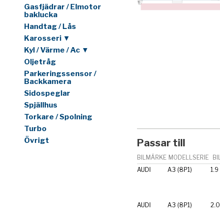
Gasfjädrar / Elmotor
baklucka
Handtag / Lås
Karosseri ▼
Kyl / Värme / Ac ▼
Oljetråg
Parkeringssensor /
Backkamera
Sidospeglar
Spjällhus
Torkare / Spolning
Turbo
Övrigt
Passar till
BILMÄRKE
MODELLSERIE
BI
AUDI
A3 (8P1)
1.9
AUDI
A3 (8P1)
2.0