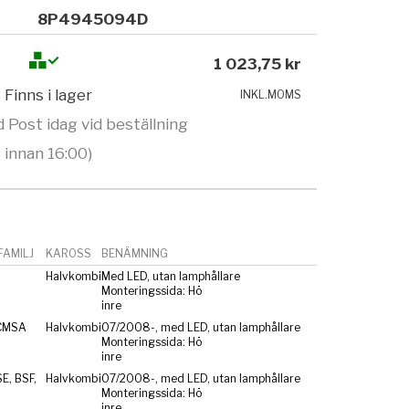
8P4945094D
1 023,75 kr
Finns i lager
INKL.MOMS
 Post idag vid beställning
innan 16:00)
AMILJ
KAROSS
BENÄMNING
Halvkombi
Med LED, utan lamphållare
Monteringssida: Hö
inre
CMSA
Halvkombi
07/2008-, med LED, utan lamphållare
Monteringssida: Hö
inre
E, BSF,
Halvkombi
07/2008-, med LED, utan lamphållare
Monteringssida: Hö
inre