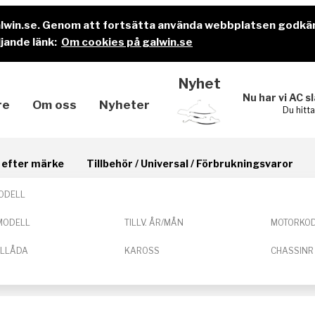
alwin.se. Genom att fortsätta använda webbplatsen godkä
jande länk:
Om cookies på galwin.se
Nyhet
Nu har vi AC s
re
Om oss
Nyheter
Du hitt
il efter märke
Tillbehör / Universal / Förbrukningsvaror
ODELL
MODELL
TILLV. ÅR/MÅN
MOTORKO
ELLÅDA
KAROSS
CHASSINR