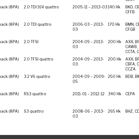
back (8PA)
2.0 TDI 16V quattro
2005-11 – 2013-03
140 Hk
BKD, C
CFFB
back (8PA)
2.0 TDI quattro
2006-03 – 2013-
170 Hk
BMN, C
03
CFGB
back (8PA)
2.0 TFSI
2004-09 – 2013-
200 Hk
AXX, B
03
CAWB, 
CCTA, 
back (8PA)
2.0 TFSI quattro
2004-09 – 2013-
200 Hk
AXX, B
03
CBFA, 
CCZA
back (8PA)
3.2 V6 quattro
2004-09 – 2009-
250 Hk
BDB, B
05
back (8PA)
RS3 quattro
2011-01 – 2012-12
340 Hk
CEPA
back (8PA)
S3 quattro
2008-06 – 2013-
265 Hk
BHZ, C
03