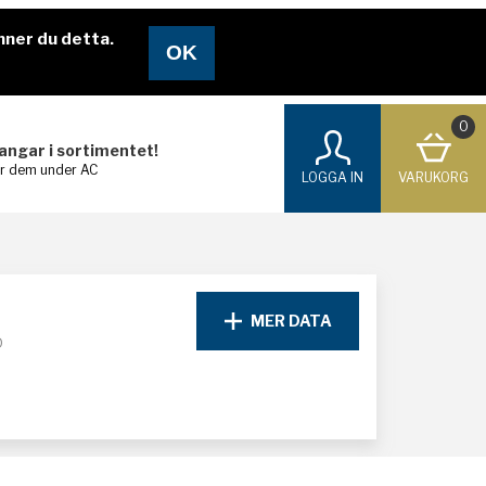
nner du detta.
0
langar i sortimentet!
ar dem under AC
LOGGA IN
VARUKORG
MER DATA
D