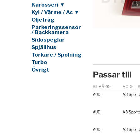
Karosseri ▼
Kyl / Värme / Ac ▼
Oljetråg
Parkeringssensor
/ Backkamera
Sidospeglar
Spjällhus
Torkare / Spolning
Turbo
Övrigt
Passar till
BILMÄRKE
MODELLS
AUDI
A3 Sport
AUDI
A3 Sport
AUDI
A3 Sport