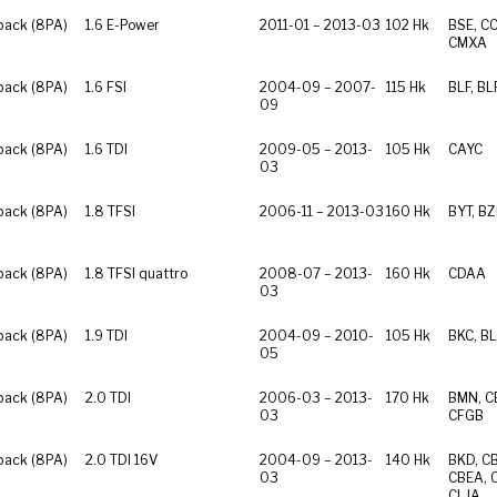
back (8PA)
1.6 E-Power
2011-01 – 2013-03
102 Hk
BSE, C
CMXA
back (8PA)
1.6 FSI
2004-09 – 2007-
115 Hk
BLF, BL
09
back (8PA)
1.6 TDI
2009-05 – 2013-
105 Hk
CAYC
03
back (8PA)
1.8 TFSI
2006-11 – 2013-03
160 Hk
BYT, B
back (8PA)
1.8 TFSI quattro
2008-07 – 2013-
160 Hk
CDAA
03
back (8PA)
1.9 TDI
2004-09 – 2010-
105 Hk
BKC, BL
05
back (8PA)
2.0 TDI
2006-03 – 2013-
170 Hk
BMN, C
03
CFGB
back (8PA)
2.0 TDI 16V
2004-09 – 2013-
140 Hk
BKD, C
03
CBEA, 
CLJA