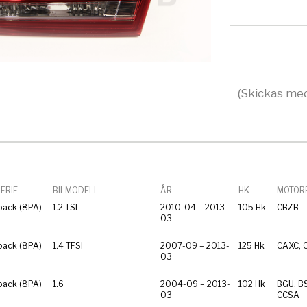
(Skickas med
ERIE
BILMODELL
ÅR
HK
MOTORF
back (8PA)
1.2 TSI
2010-04 – 2013-
105 Hk
CBZB
03
back (8PA)
1.4 TFSI
2007-09 – 2013-
125 Hk
CAXC, 
03
back (8PA)
1.6
2004-09 – 2013-
102 Hk
BGU, BS
03
CCSA