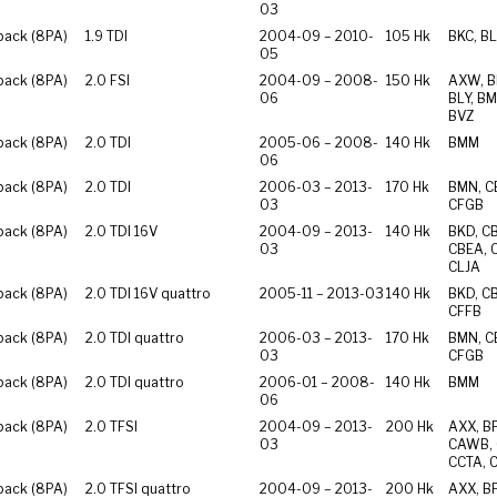
03
back (8PA)
1.9 TDI
2004-09 – 2010-
105 Hk
BKC, BL
05
back (8PA)
2.0 FSI
2004-09 – 2008-
150 Hk
AXW, B
06
BLY, BM
BVZ
back (8PA)
2.0 TDI
2005-06 – 2008-
140 Hk
BMM
06
back (8PA)
2.0 TDI
2006-03 – 2013-
170 Hk
BMN, C
03
CFGB
back (8PA)
2.0 TDI 16V
2004-09 – 2013-
140 Hk
BKD, C
03
CBEA, 
CLJA
back (8PA)
2.0 TDI 16V quattro
2005-11 – 2013-03
140 Hk
BKD, C
CFFB
back (8PA)
2.0 TDI quattro
2006-03 – 2013-
170 Hk
BMN, C
03
CFGB
back (8PA)
2.0 TDI quattro
2006-01 – 2008-
140 Hk
BMM
06
back (8PA)
2.0 TFSI
2004-09 – 2013-
200 Hk
AXX, B
03
CAWB, 
CCTA, 
back (8PA)
2.0 TFSI quattro
2004-09 – 2013-
200 Hk
AXX, B