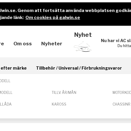
alwin.se. Genom att fortsätta använda webbplatsen godkä
jande länk:
Om cookies på galwin.se
Nyhet
Nu har vi AC s
re
Om oss
Nyheter
Du hitt
il efter märke
Tillbehör / Universal / Förbrukningsvaror
ODELL
MODELL
TILLV. ÅR/MÅN
MOTORKO
ELLÅDA
KAROSS
CHASSINR