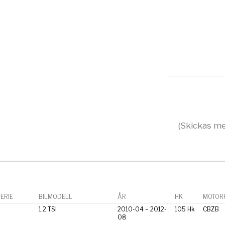
(Skickas me
ERIE
BILMODELL
ÅR
HK
MOTORF
1.2 TSI
2010-04 – 2012-
105 Hk
CBZB
08