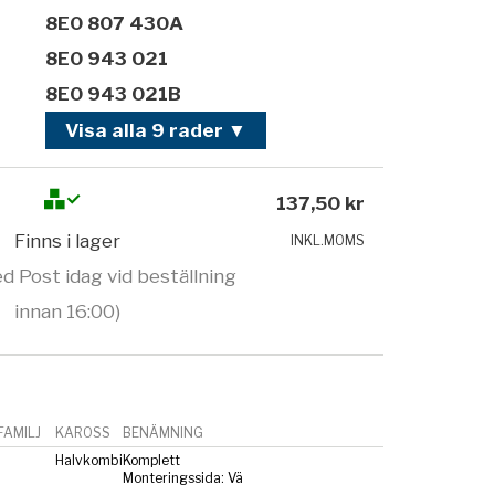
8E0 807 430A
8E0 943 021
8E0 943 021B
Visa alla 9 rader ▼
137,50 kr
Finns i lager
INKL.MOMS
d Post idag vid beställning
innan 16:00)
AMILJ
KAROSS
BENÄMNING
Halvkombi
Komplett
Monteringssida: Vä