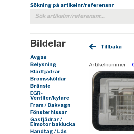
Sökning på artikelnr/referensnr
Bildelar
Tillbaka
Avgas
Belysning
Artikelnummer
Bladfjädrar
Bromssköldar
Bränsle
EGR-
Ventiler/kylare
Fram / Bakvagn
Fönsterhissar
Gasfjädrar /
Elmotor baklucka
Handtag / Lås