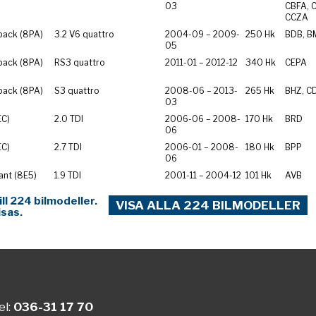
03
CBFA, 
CCZA
back (8PA)
3.2 V6 quattro
2004-09 – 2009-
250 Hk
BDB, B
05
back (8PA)
RS3 quattro
2011-01 – 2012-12
340 Hk
CEPA
back (8PA)
S3 quattro
2008-06 – 2013-
265 Hk
BHZ, C
03
EC)
2.0 TDI
2006-06 – 2008-
170 Hk
BRD
06
EC)
2.7 TDI
2006-01 – 2008-
180 Hk
BPP
06
ant (8E5)
1.9 TDI
2001-11 – 2004-12
101 Hk
AVB
ll 224 bilmodeller.
VISA ALLA 224 BILMODELLER
isas.
el:
036-31 17 70