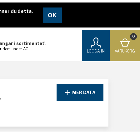
nner du detta.
0
langar i sortimentet!
ar dem under AC
LOGGA IN
VARUKORG
MER DATA
D