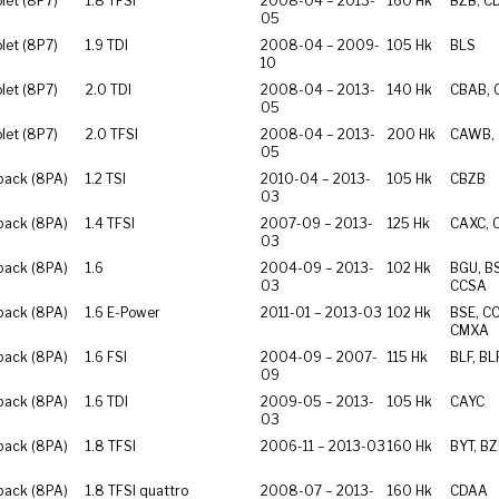
let (8P7)
1.8 TFSI
2008-04 – 2013-
160 Hk
BZB, C
05
let (8P7)
1.9 TDI
2008-04 – 2009-
105 Hk
BLS
10
let (8P7)
2.0 TDI
2008-04 – 2013-
140 Hk
CBAB, 
05
let (8P7)
2.0 TFSI
2008-04 – 2013-
200 Hk
CAWB,
05
back (8PA)
1.2 TSI
2010-04 – 2013-
105 Hk
CBZB
03
back (8PA)
1.4 TFSI
2007-09 – 2013-
125 Hk
CAXC, 
03
back (8PA)
1.6
2004-09 – 2013-
102 Hk
BGU, BS
03
CCSA
back (8PA)
1.6 E-Power
2011-01 – 2013-03
102 Hk
BSE, C
CMXA
back (8PA)
1.6 FSI
2004-09 – 2007-
115 Hk
BLF, BL
09
back (8PA)
1.6 TDI
2009-05 – 2013-
105 Hk
CAYC
03
back (8PA)
1.8 TFSI
2006-11 – 2013-03
160 Hk
BYT, B
back (8PA)
1.8 TFSI quattro
2008-07 – 2013-
160 Hk
CDAA