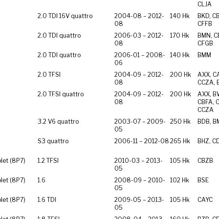
CLJA
2.0 TDI 16V quattro
2004-08 – 2012-
140 Hk
BKD, C
08
CFFB
2.0 TDI quattro
2006-03 – 2012-
170 Hk
BMN, C
08
CFGB
2.0 TDI quattro
2006-01 – 2008-
140 Hk
BMM
06
2.0 TFSI
2004-09 – 2012-
200 Hk
AXX, C
08
CCZA,
2.0 TFSI quattro
2004-09 – 2012-
200 Hk
AXX, B
08
CBFA, 
CCZA
3.2 V6 quattro
2003-07 – 2009-
250 Hk
BDB, B
05
S3 quattro
2006-11 – 2012-08
265 Hk
BHZ, C
let (8P7)
1.2 TFSI
2010-03 – 2013-
105 Hk
CBZB
05
let (8P7)
1.6
2008-09 – 2010-
102 Hk
BSE
05
let (8P7)
1.6 TDI
2009-05 – 2013-
105 Hk
CAYC
05