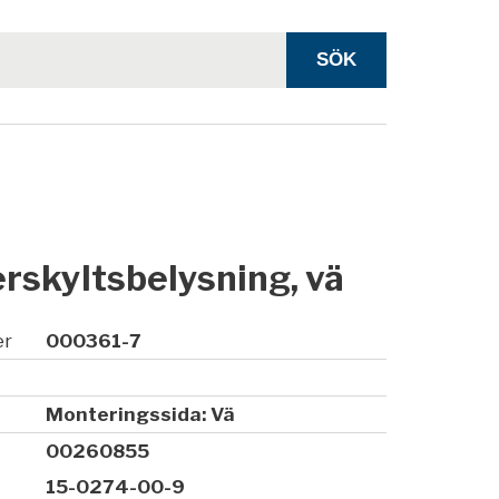
skyltsbelysning, vä
er
000361-7
Monteringssida: Vä
00260855
15-0274-00-9