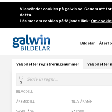
Vi använder cookies på galwin.se. Genom att f
detta.
Läs mer om cookies på följande länk:
Om cookies
Bildelar
Återfö
Välj bil efter registreringsnummer
Välj bil efter
BILMODELL
ÅRSMODELL
TILLV. ÅR/MÅN
VÄXELLÅDA
KAROSS