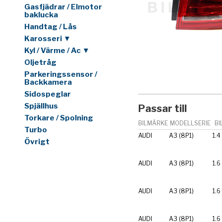
Gasfjädrar / Elmotor
baklucka
Handtag / Lås
Karosseri ▼
Kyl / Värme / Ac ▼
Oljetråg
Parkeringssensor /
Backkamera
Sidospeglar
Spjällhus
Passar till
Torkare / Spolning
BILMÄRKE
MODELLSERIE
BI
Turbo
AUDI
A3 (8P1)
1.4
Övrigt
AUDI
A3 (8P1)
1.6
AUDI
A3 (8P1)
1.6
AUDI
A3 (8P1)
1.6