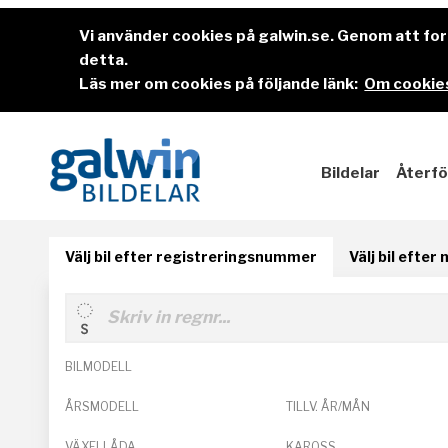
Vi använder cookies på galwin.se. Genom att f
detta.
Läs mer om cookies på följande länk:
Om cookies
Bildelar
Återfö
Välj bil efter registreringsnummer
Välj bil efter
BILMODELL
ÅRSMODELL
TILLV. ÅR/MÅN
VÄXELLÅDA
KAROSS