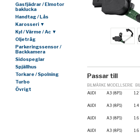
Gasfjädrar / Elmotor
baklucka
Handtag / Lås
Karosseri ▼
Kyl / Värme / Ac ▼
Oljetråg
Parkeringssensor /
Backkamera
Sidospeglar
Spjällhus
Torkare / Spolning
Passar till
Turbo
BILMÄRKE
MODELLSERIE
BI
Övrigt
AUDI
A3 (8P1)
1.2
AUDI
A3 (8P1)
1.4
AUDI
A3 (8P1)
1.6
AUDI
A3 (8P1)
1.6