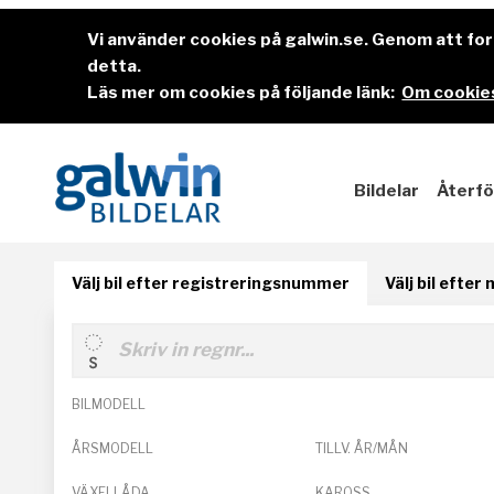
Vi använder cookies på galwin.se. Genom att f
detta.
Läs mer om cookies på följande länk:
Om cookies
Bildelar
Återfö
Välj bil efter registreringsnummer
Välj bil efter
BILMODELL
ÅRSMODELL
TILLV. ÅR/MÅN
VÄXELLÅDA
KAROSS