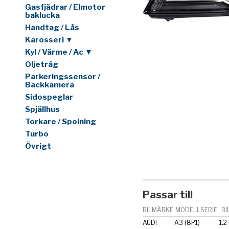
Gasfjädrar / Elmotor
baklucka
Handtag / Lås
Karosseri ▼
Kyl / Värme / Ac ▼
Oljetråg
Parkeringssensor /
Backkamera
Sidospeglar
Spjällhus
Torkare / Spolning
Turbo
Övrigt
Passar till
BILMÄRKE
MODELLSERIE
BI
AUDI
A3 (8P1)
1.2