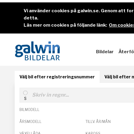
Vi använder cookies på galwin.se. Genom att f
detta.
Läs mer om cookies på följande länk:
Om cookies
Bildelar
Återfö
Välj bil efter registreringsnummer
Välj bil efter
BILMODELL
ÅRSMODELL
TILLV. ÅR/MÅN
VÄXELLÅDA
KAROSS