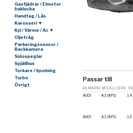
Gasfjädrar / Elmotor
baklucka
Handtag / Lås
Karosseri ▼
Kyl / Värme / Ac ▼
Oljetråg
Parkeringssensor /
Backkamera
Sidospeglar
Spjällhus
Torkare / Spolning
Turbo
Passar till
Övrigt
BILMÄRKE
MODELLSERIE
BI
AUDI
A3 (8P1)
1.4
AUDI
A3 (8P1)
1.6