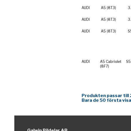
AUDI
A5 (8T3)
3
AUDI
A5 (8T3)
3
AUDI
A5 (8T3)
S
AUDI
A5 Cabriolet
S5
(8F7)
Produkten passar till 
Bara de 50 första visa
Galwin Bildelar AB