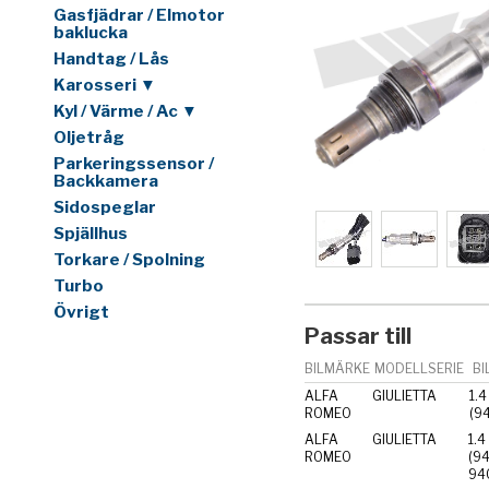
Gasfjädrar / Elmotor
baklucka
Handtag / Lås
Karosseri ▼
Kyl / Värme / Ac ▼
Oljetråg
Parkeringssensor /
Backkamera
Sidospeglar
Spjällhus
Torkare / Spolning
Turbo
Övrigt
Passar till
BILMÄRKE
MODELLSERIE
BI
ALFA
GIULIETTA
1.4
ROMEO
(9
ALFA
GIULIETTA
1.4
ROMEO
(9
94