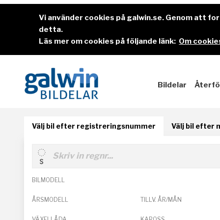
Vi använder cookies på galwin.se. Genom att f
detta.
Läs mer om cookies på följande länk:
Om cookies
Bildelar
Återfö
Välj bil efter registreringsnummer
Välj bil efter
BILMODELL
ÅRSMODELL
TILLV. ÅR/MÅN
VÄXELLÅDA
KAROSS