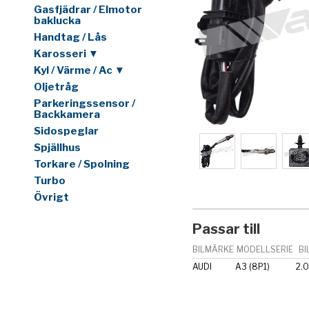
Gasfjädrar / Elmotor
baklucka
Handtag / Lås
Karosseri ▼
Kyl / Värme / Ac ▼
Oljetråg
Parkeringssensor /
Backkamera
Sidospeglar
Spjällhus
Torkare / Spolning
Turbo
Övrigt
Passar till
BILMÄRKE
MODELLSERIE
BI
AUDI
A3 (8P1)
2.0