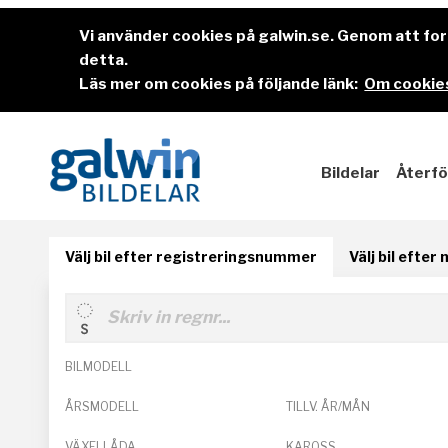
Vi använder cookies på galwin.se. Genom att f
detta.
Läs mer om cookies på följande länk:
Om cookies
Bildelar
Återfö
Välj bil efter registreringsnummer
Välj bil efter
BILMODELL
ÅRSMODELL
TILLV. ÅR/MÅN
VÄXELLÅDA
KAROSS