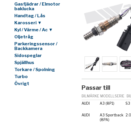
Gasfjädrar / Elmotor
baklucka
Handtag / Lås
Karosseri ▼
Kyl / Värme / Ac ▼
Oljetråg
Parkeringssensor /
Backkamera
Sidospeglar
Spjällhus
Torkare / Spolning
Turbo
Övrigt
Passar till
BILMÄRKE
MODELLSERIE
BI
AUDI
A3 (8P1)
S3 
AUDI
A3 Sportback
2.0
(8PA)