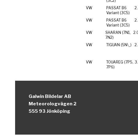
(3C2)
VW
PASSAT B6
2
Variant (3C5)
VW
PASSAT B6
2
Variant (3C5)
VW
SHARAN (7N1,
2.
7N2)
VW
TIGUAN (5N\_)
2
VW
TOUAREG (7P5,
3
7P6)
Galwin Bildelar AB
Meteorologvägen 2
555 93 Jönköping