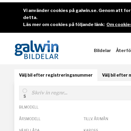
Vi använder cookies på galwin.se. Genom att f
detta.
Läs mer om cookies på följande länk:
Om cookies
Bildelar
Återfö
Välj bil efter registreringsnummer
Välj bil efter
BILMODELL
ÅRSMODELL
TILLV. ÅR/MÅN
VÄXELLÅDA
KAROSS