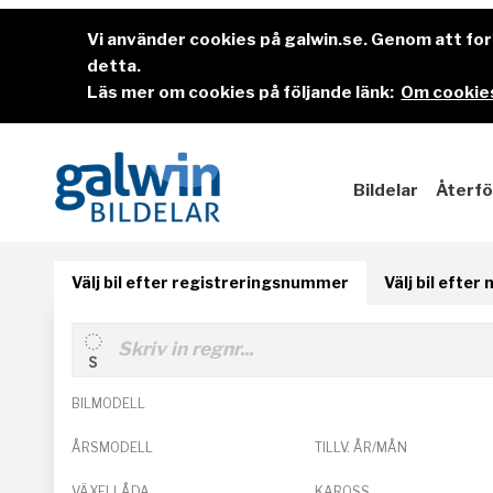
Vi använder cookies på galwin.se. Genom att f
detta.
Läs mer om cookies på följande länk:
Om cookies
Bildelar
Återfö
Välj bil efter registreringsnummer
Välj bil efter
BILMODELL
ÅRSMODELL
TILLV. ÅR/MÅN
VÄXELLÅDA
KAROSS