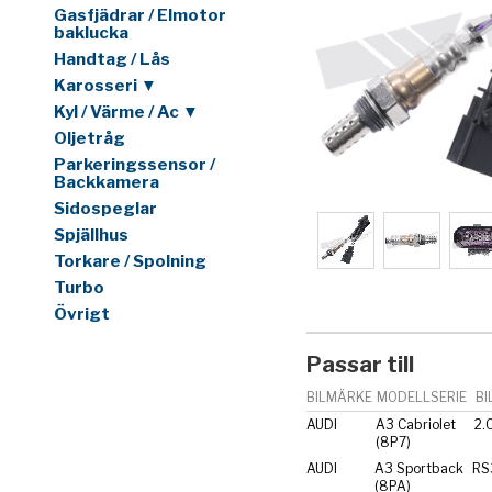
Gasfjädrar / Elmotor
baklucka
Handtag / Lås
Karosseri ▼
Kyl / Värme / Ac ▼
Oljetråg
Parkeringssensor /
Backkamera
Sidospeglar
Spjällhus
Torkare / Spolning
Turbo
Övrigt
Passar till
BILMÄRKE
MODELLSERIE
BI
AUDI
A3 Cabriolet
2.
(8P7)
AUDI
A3 Sportback
RS
(8PA)