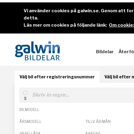
Vi använder cookies på galwin.se. Genom att f
detta.
Läs mer om cookies på följande länk:
Om cookies
Bildelar
Återfö
Välj bil efter registreringsnummer
Välj bil efter
BILMODELL
ÅRSMODELL
TILLV. ÅR/MÅN
VÄXELLÅDA
KAROSS