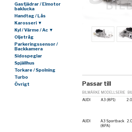
Gasfjädrar / Elmotor
baklucka
Handtag / Lås
Karosseri ▼
Kyl / Värme / Ac ▼
Oljetråg
Parkeringssensor /
Backkamera
Sidospeglar
Spjällhus
Torkare / Spolning
Turbo
Passar till
Övrigt
BILMÄRKE
MODELLSERIE
BI
AUDI
A3 (8P1)
2.0
AUDI
A3 Sportback
2.
(8PA)