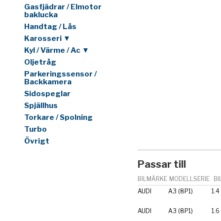
Gasfjädrar / Elmotor
baklucka
Handtag / Lås
Karosseri ▼
Kyl / Värme / Ac ▼
Oljetråg
Parkeringssensor /
Backkamera
Sidospeglar
Spjällhus
Torkare / Spolning
Turbo
Övrigt
Passar till
BILMÄRKE
MODELLSERIE
BI
AUDI
A3 (8P1)
1.4
AUDI
A3 (8P1)
1.6