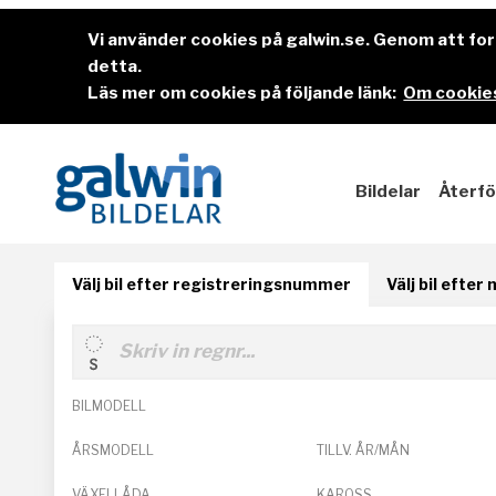
Vi använder cookies på galwin.se. Genom att f
detta.
Läs mer om cookies på följande länk:
Om cookies
Bildelar
Återfö
Välj bil efter registreringsnummer
Välj bil efter
BILMODELL
ÅRSMODELL
TILLV. ÅR/MÅN
VÄXELLÅDA
KAROSS