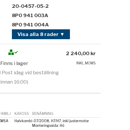
20-0457-05-2
8P0 941 003A
8P0 941 004A
Visa alla 8 rader ▼
2 240,00 kr
Finns i lager
INKL.MOMS
 Post idag vid beställning
innan 16:00)
AMILJ
KAROSS
BENÄMNING
CMSA
Halvkombi
-07/2008, H7/H7, inkl justermotor
Monteringssida: Hö