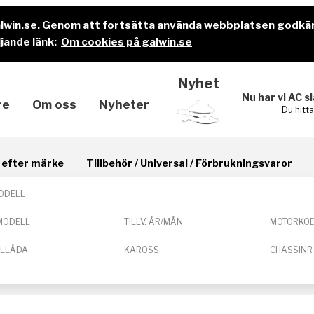
alwin.se. Genom att fortsätta använda webbplatsen godkä
jande länk:
Om cookies på galwin.se
Nyhet
Nu har vi AC s
re
Om oss
Nyheter
Du hitt
il efter märke
Tillbehör / Universal / Förbrukningsvaror
ODELL
MODELL
TILLV. ÅR/MÅN
MOTORKO
ELLÅDA
KAROSS
CHASSINR