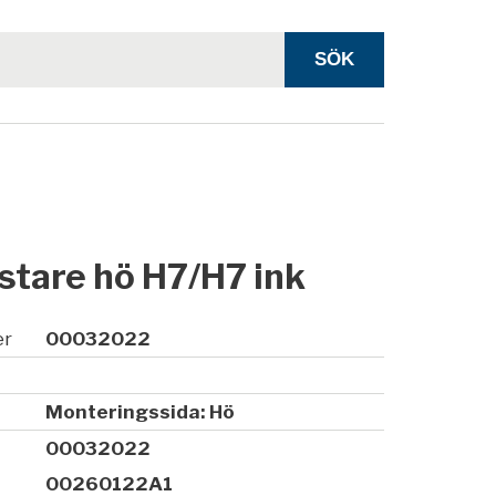
stare hö H7/H7 ink
er
00032022
Monteringssida: Hö
00032022
00260122A1