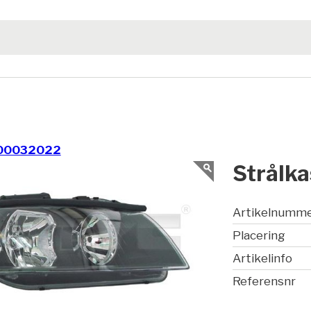
00032022
Strålka
Artikelnumm
Placering
Artikelinfo
Referensnr