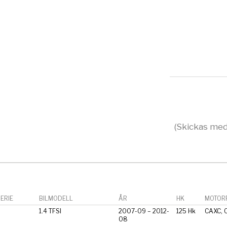
(Skickas med
ERIE
BILMODELL
ÅR
HK
MOTORF
1.4 TFSI
2007-09 – 2012-
125 Hk
CAXC, 
08