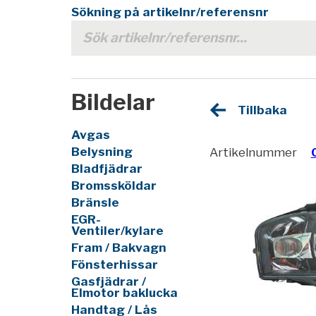
Sökning på artikelnr/referensnr
Bildelar
Tillbaka
Avgas
Belysning
Artikelnummer
Bladfjädrar
Bromssköldar
Bränsle
EGR-
Ventiler/kylare
Fram / Bakvagn
Fönsterhissar
Gasfjädrar /
Elmotor baklucka
Handtag / Lås