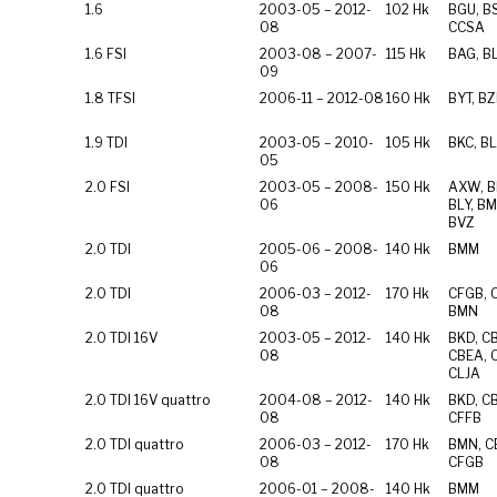
1.6
2003-05 – 2012-
102 Hk
BGU, BS
08
CCSA
1.6 FSI
2003-08 – 2007-
115 Hk
BAG, BL
09
1.8 TFSI
2006-11 – 2012-08
160 Hk
BYT, B
1.9 TDI
2003-05 – 2010-
105 Hk
BKC, BL
05
2.0 FSI
2003-05 – 2008-
150 Hk
AXW, B
06
BLY, BM
BVZ
2.0 TDI
2005-06 – 2008-
140 Hk
BMM
06
2.0 TDI
2006-03 – 2012-
170 Hk
CFGB, 
08
BMN
2.0 TDI 16V
2003-05 – 2012-
140 Hk
BKD, C
08
CBEA, 
CLJA
2.0 TDI 16V quattro
2004-08 – 2012-
140 Hk
BKD, C
08
CFFB
2.0 TDI quattro
2006-03 – 2012-
170 Hk
BMN, C
08
CFGB
2.0 TDI quattro
2006-01 – 2008-
140 Hk
BMM