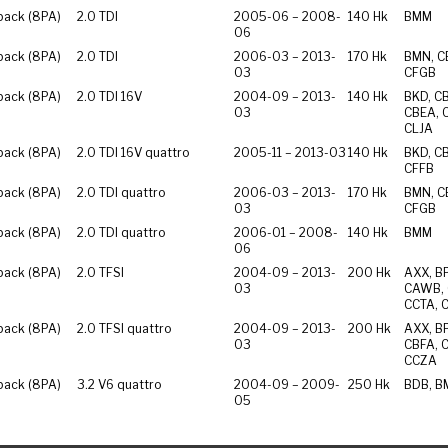
back (8PA)
2.0 TDI
2005-06 – 2008-
140 Hk
BMM
06
back (8PA)
2.0 TDI
2006-03 – 2013-
170 Hk
BMN, C
03
CFGB
back (8PA)
2.0 TDI 16V
2004-09 – 2013-
140 Hk
BKD, C
03
CBEA, 
CLJA
back (8PA)
2.0 TDI 16V quattro
2005-11 – 2013-03
140 Hk
BKD, C
CFFB
back (8PA)
2.0 TDI quattro
2006-03 – 2013-
170 Hk
BMN, C
03
CFGB
back (8PA)
2.0 TDI quattro
2006-01 – 2008-
140 Hk
BMM
06
back (8PA)
2.0 TFSI
2004-09 – 2013-
200 Hk
AXX, B
03
CAWB, 
CCTA, 
back (8PA)
2.0 TFSI quattro
2004-09 – 2013-
200 Hk
AXX, B
03
CBFA, 
CCZA
back (8PA)
3.2 V6 quattro
2004-09 – 2009-
250 Hk
BDB, B
05