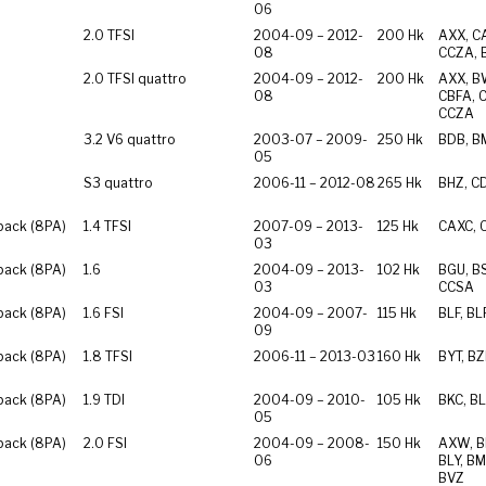
06
2.0 TFSI
2004-09 – 2012-
200 Hk
AXX, C
08
CCZA,
2.0 TFSI quattro
2004-09 – 2012-
200 Hk
AXX, B
08
CBFA, 
CCZA
3.2 V6 quattro
2003-07 – 2009-
250 Hk
BDB, B
05
S3 quattro
2006-11 – 2012-08
265 Hk
BHZ, C
back (8PA)
1.4 TFSI
2007-09 – 2013-
125 Hk
CAXC, 
03
back (8PA)
1.6
2004-09 – 2013-
102 Hk
BGU, BS
03
CCSA
back (8PA)
1.6 FSI
2004-09 – 2007-
115 Hk
BLF, BL
09
back (8PA)
1.8 TFSI
2006-11 – 2013-03
160 Hk
BYT, B
back (8PA)
1.9 TDI
2004-09 – 2010-
105 Hk
BKC, BL
05
back (8PA)
2.0 FSI
2004-09 – 2008-
150 Hk
AXW, B
06
BLY, BM
BVZ