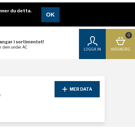
nner du detta.
0
langar i sortimentet!
ar dem under AC
LOGGA IN
VARUKORG
MER DATA
D