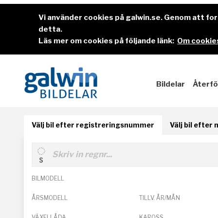
Vi använder cookies på galwin.se. Genom att f
detta.
Läs mer om cookies på följande länk:
Om cookies
Bildelar
Återfö
Välj bil efter registreringsnummer
Välj bil efter
BILMODELL
ÅRSMODELL
TILLV. ÅR/MÅN
VÄXELLÅDA
KAROSS