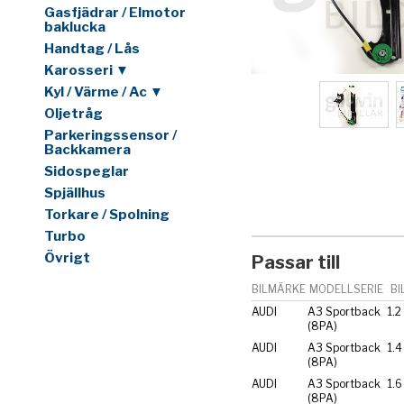
Gasfjädrar / Elmotor
baklucka
Handtag / Lås
Karosseri ▼
Kyl / Värme / Ac ▼
Oljetråg
Parkeringssensor /
Backkamera
Sidospeglar
Spjällhus
Torkare / Spolning
Turbo
Övrigt
Passar till
BILMÄRKE
MODELLSERIE
BI
AUDI
A3 Sportback
1.2
(8PA)
AUDI
A3 Sportback
1.4
(8PA)
AUDI
A3 Sportback
1.6
(8PA)