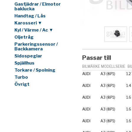
Gasfjädrar / Elmotor
baklucka
Handtag / Lås
Karosseri ▼
Kyl / Värme / Ac ▼
Oljetråg
Parkeringssensor /
Backkamera
Sidospeglar
Passar till
Spjällhus
BILMÄRKE
MODELLSERIE
BI
Torkare / Spolning
AUDI
A3 (8P1)
1.2
Turbo
Övrigt
AUDI
A3 (8P1)
1.4
AUDI
A3 (8P1)
1.6
AUDI
A3 (8P1)
1.6
AUDI
A3 (8P1)
1.6