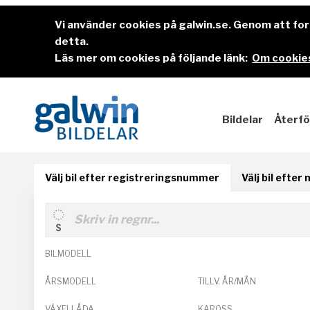
Vi använder cookies på galwin.se. Genom att f
detta.
Läs mer om cookies på följande länk:
Om cookies
Bildelar
Återfö
Välj bil efter registreringsnummer
Välj bil efter
BILMODELL
ÅRSMODELL
TILLV. ÅR/MÅN
VÄXELLÅDA
KAROSS