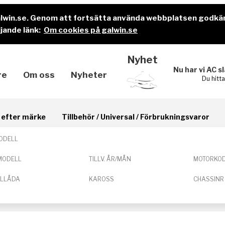
alwin.se. Genom att fortsätta använda webbplatsen godkä
jande länk:
Om cookies på galwin.se
Nyhet
Nu har vi AC s
re
Om oss
Nyheter
Du hitt
il efter märke
Tillbehör / Universal / Förbrukningsvaror
ODELL
MODELL
TILLV. ÅR/MÅN
MOTORKO
ELLÅDA
KAROSS
CHASSINR