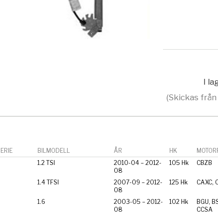
I l
(Skickas från
ERIE
BILMODELL
ÅR
HK
MOTORF
1.2 TSI
2010-04 – 2012-
105 Hk
CBZB
08
1.4 TFSI
2007-09 – 2012-
125 Hk
CAXC, 
08
1.6
2003-05 – 2012-
102 Hk
BGU, BS
08
CCSA