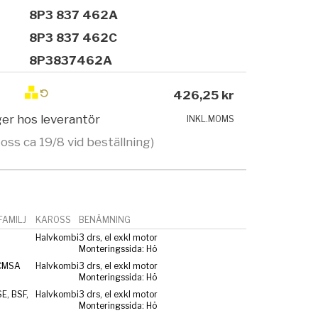
8P3 837 462A
8P3 837 462C
8P3837462A
426,25 kr
ager hos leverantör
INKL.MOMS
 oss ca 19/8 vid beställning)
AMILJ
KAROSS
BENÄMNING
Halvkombi
3 drs, el exkl motor
Monteringssida: Hö
CMSA
Halvkombi
3 drs, el exkl motor
Monteringssida: Hö
E, BSF,
Halvkombi
3 drs, el exkl motor
Monteringssida: Hö