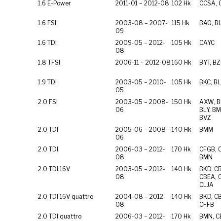
1.6 E-Power
2011-01 – 2012-08
102 Hk
CCSA,
1.6 FSI
2003-08 – 2007-
115 Hk
BAG, BL
09
1.6 TDI
2009-05 – 2012-
105 Hk
CAYC
08
1.8 TFSI
2006-11 – 2012-08
160 Hk
BYT, B
1.9 TDI
2003-05 – 2010-
105 Hk
BKC, BL
05
2.0 FSI
2003-05 – 2008-
150 Hk
AXW, B
06
BLY, BM
BVZ
2.0 TDI
2005-06 – 2008-
140 Hk
BMM
06
2.0 TDI
2006-03 – 2012-
170 Hk
CFGB, 
08
BMN
2.0 TDI 16V
2003-05 – 2012-
140 Hk
BKD, C
08
CBEA, 
CLJA
2.0 TDI 16V quattro
2004-08 – 2012-
140 Hk
BKD, C
08
CFFB
2.0 TDI quattro
2006-03 – 2012-
170 Hk
BMN, C