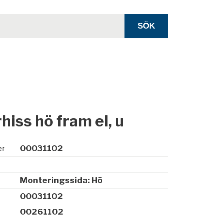
hiss hö fram el, u
er
00031102
Monteringssida: Hö
00031102
00261102