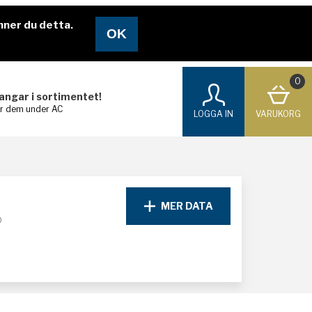
nner du detta.
0
langar i sortimentet!
ar dem under AC
LOGGA IN
VARUKORG
MER DATA
D