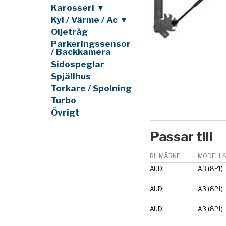
Karosseri ▼
Kyl / Värme / Ac ▼
Oljetråg
Parkeringssensor
/ Backkamera
Sidospeglar
Spjällhus
Torkare / Spolning
Turbo
Övrigt
Passar till
BILMÄRKE
MODELLS
AUDI
A3 (8P1)
AUDI
A3 (8P1)
AUDI
A3 (8P1)