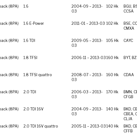
back (8PA)
1.6
2004-09 – 2013-
102 Hk
BGU, BS
03
CCSA
back (8PA)
1.6 E-Power
2011-01 – 2013-03
102 Hk
BSE, C
CMXA
back (8PA)
1.6 TDI
2009-05 – 2013-
105 Hk
CAYC
03
back (8PA)
1.8 TFSI
2006-11 – 2013-03
160 Hk
BYT, B
back (8PA)
1.8 TFSI quattro
2008-07 – 2013-
160 Hk
CDAA
03
back (8PA)
2.0 TDI
2006-03 – 2013-
170 Hk
BMN, C
03
CFGB
back (8PA)
2.0 TDI 16V
2004-09 – 2013-
140 Hk
BKD, C
03
CBEA, 
CLJA
back (8PA)
2.0 TDI 16V quattro
2005-11 – 2013-03
140 Hk
BKD, C
CFFB