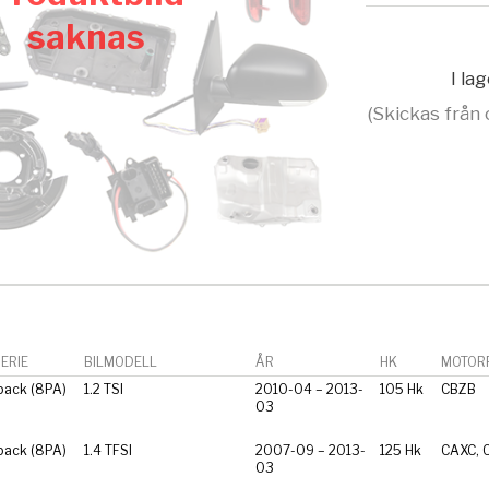
saknas
I la
(Skickas från 
ERIE
BILMODELL
ÅR
HK
MOTORF
back (8PA)
1.2 TSI
2010-04 – 2013-
105 Hk
CBZB
03
back (8PA)
1.4 TFSI
2007-09 – 2013-
125 Hk
CAXC, 
03