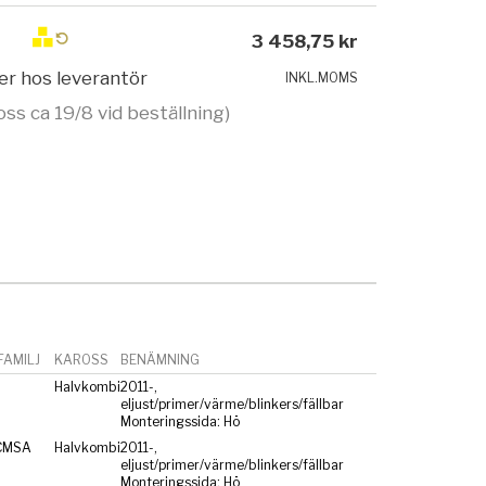
3 458,75 kr
ger hos leverantör
INKL.MOMS
oss ca 19/8 vid beställning)
AMILJ
KAROSS
BENÄMNING
Halvkombi
2011-,
eljust/primer/värme/blinkers/fällbar
Monteringssida: Hö
CMSA
Halvkombi
2011-,
eljust/primer/värme/blinkers/fällbar
Monteringssida: Hö