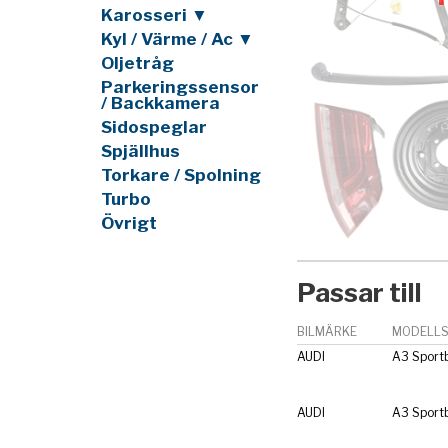
Karosseri ▼
Kyl / Värme / Ac ▼
Oljetråg
Parkeringssensor
/ Backkamera
Sidospeglar
Spjällhus
Torkare / Spolning
Turbo
Övrigt
Passar till
BILMÄRKE
MODELLS
AUDI
A3 Sport
AUDI
A3 Sport