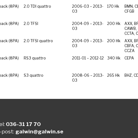
back (8PA)
2.0 TDI quattro
2006-03 – 2013-
170 Hk
BMN, C
03
CFGB
back (8PA)
2.0 TFSI
2004-09 – 2013-
200 Hk
AXX, B
03
CAWB, 
CCTA, 
back (8PA)
2.0 TFSI quattro
2004-09 – 2013-
200 Hk
AXX, B
03
CBFA, 
CCZA
back (8PA)
RS3 quattro
2011-01 – 2012-12
340 Hk
CEPA
back (8PA)
S3 quattro
2008-06 – 2013-
265 Hk
BHZ, C
03
el:
036-31 17 70
-post:
galwin@galwin.se