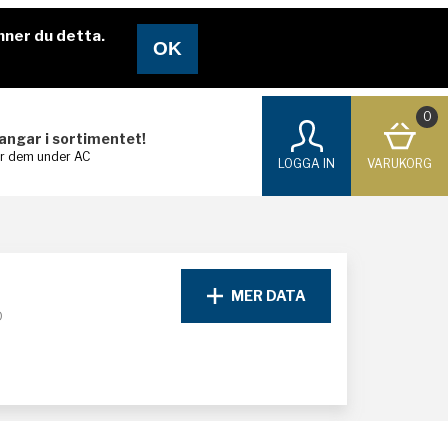
nner du detta.
0
langar i sortimentet!
ar dem under AC
LOGGA IN
VARUKORG
MER DATA
D