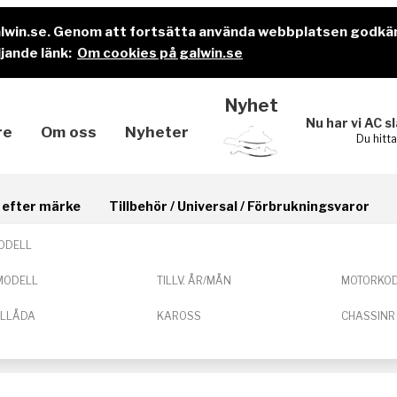
alwin.se. Genom att fortsätta använda webbplatsen godkä
jande länk:
Om cookies på galwin.se
Nyhet
Nu har vi AC s
re
Om oss
Nyheter
Du hitt
il efter märke
Tillbehör / Universal / Förbrukningsvaror
ODELL
MODELL
TILLV. ÅR/MÅN
MOTORKO
ELLÅDA
KAROSS
CHASSINR