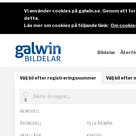
Vi använder cookies på galwin.se. Genom att f
detta.
Läs mer om cookies på följande länk:
Om cookies
Bildelar
Återfö
Välj bil efter registreringsnummer
Välj bil efter
BILMODELL
ÅRSMODELL
TILLV. ÅR/MÅN
VÄXELLÅDA
KAROSS