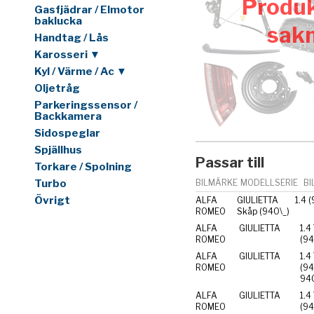
Produk
Gasfjädrar / Elmotor
baklucka
sak
Handtag / Lås
Karosseri ▼
Kyl / Värme / Ac ▼
Oljetråg
Parkeringssensor /
Backkamera
Sidospeglar
Spjällhus
Passar till
Torkare / Spolning
Turbo
BILMÄRKE
MODELLSERIE
BI
Övrigt
ALFA
GIULIETTA
1.4 
ROMEO
Skåp (940\_)
ALFA
GIULIETTA
1.4
ROMEO
(9
ALFA
GIULIETTA
1.4
ROMEO
(9
94
ALFA
GIULIETTA
1.4
ROMEO
(9