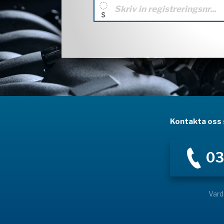
Kontakta oss s
03
Vard