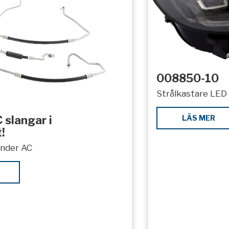
008850-10
Strålkastare LED 
LÄS MER
 slangar i
!
under AC