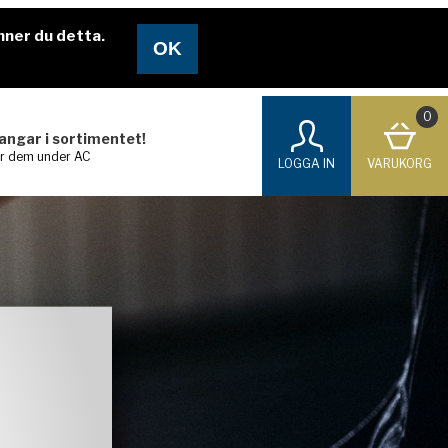
nner du detta.
0
langar i sortimentet!
ar dem under AC
LOGGA IN
VARUKORG