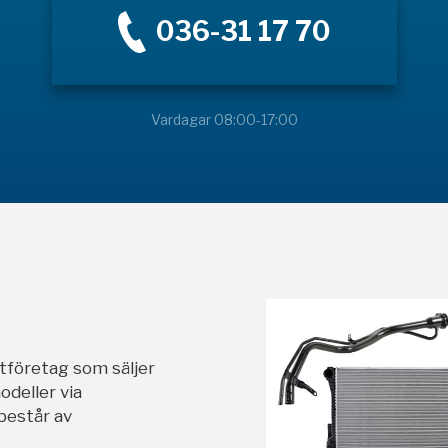
036-31 17 70
Vardagar 08:00-17:00
stföretag som säljer
odeller via
 består av