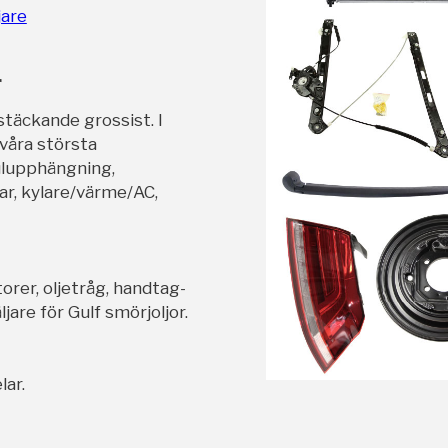
jare
r
stäckande grossist. I
 våra största
ulupphängning,
ar, kylare/värme/AC,
orer, oljetråg, handtag-
jare för Gulf smörjoljor.
lar.