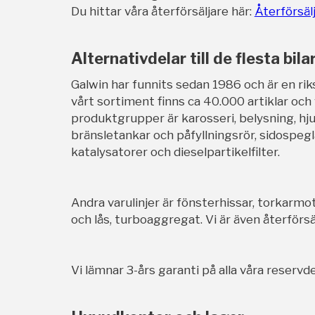
Du hittar våra återförsäljare här:
Återförsäl
Alternativdelar till de flesta bila
Galwin har funnits sedan 1986 och är en rik
vårt sortiment finns ca 40.000 artiklar och
produktgrupper är karosseri, belysning, hj
bränsletankar och påfyllningsrör, sidospegl
katalysatorer och dieselpartikelfilter.
Andra varulinjer är fönsterhissar, torkarmot
och lås, turboaggregat. Vi är även återförsäl
Vi lämnar 3-års garanti på alla våra reservde