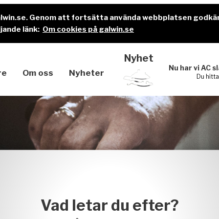
alwin.se. Genom att fortsätta använda webbplatsen godkä
jande länk:
Om cookies på galwin.se
Nyhet
Nu har vi AC s
re
Om oss
Nyheter
Du hitt
Vad letar du efter?