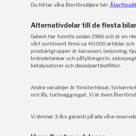
Du hittar våra återförsäljare här:
Återförsäl
Alternativdelar till de flesta bila
Galwin har funnits sedan 1986 och är en rik
vårt sortiment finns ca 40.000 artiklar och
produktgrupper är karosseri, belysning, hj
bränsletankar och påfyllningsrör, sidospegl
katalysatorer och dieselpartikelfilter.
Andra varulinjer är fönsterhissar, torkarmot
och lås, turboaggregat. Vi är även återförsäl
Vi lämnar 3-års garanti på alla våra reservde