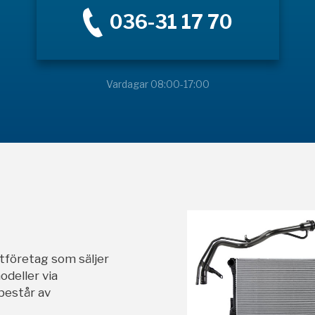
036-31 17 70
Vardagar 08:00-17:00
stföretag som säljer
odeller via
 består av