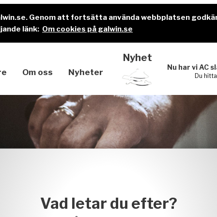
alwin.se. Genom att fortsätta använda webbplatsen godkä
jande länk:
Om cookies på galwin.se
Nyhet
Nu har vi AC s
re
Om oss
Nyheter
Du hitt
Vad letar du efter?