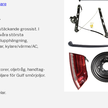
jare
r
stäckande grossist. I
 våra största
ulupphängning,
ar, kylare/värme/AC,
orer, oljetråg, handtag-
jare för Gulf smörjoljor.
lar.