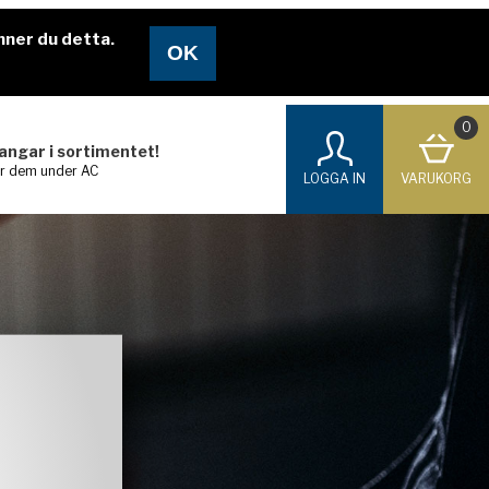
nner du detta.
0
langar i sortimentet!
ar dem under AC
LOGGA IN
VARUKORG