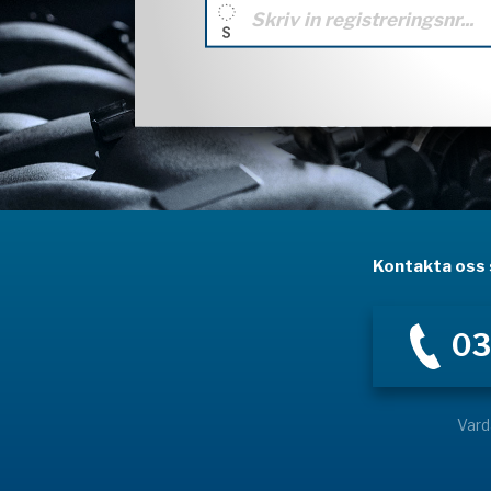
Kontakta oss s
03
Vard