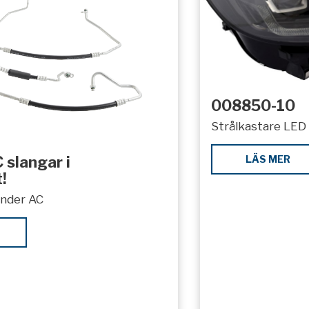
008850-10
Strålkastare LED 
LÄS MER
 slangar i
!
under AC