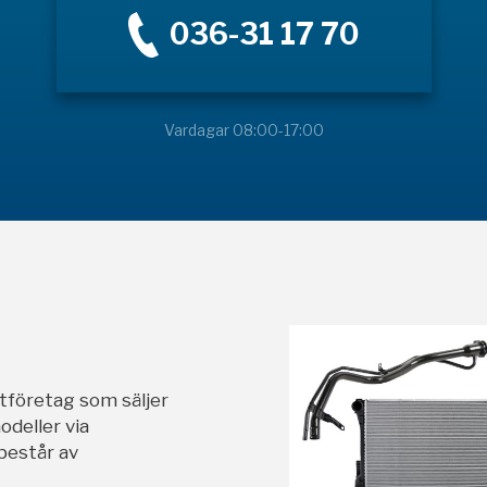
036-31 17 70
Vardagar 08:00-17:00
stföretag som säljer
odeller via
 består av