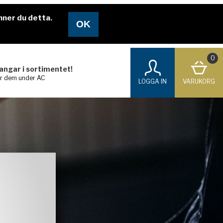
nner du detta.
0
langar i sortimentet!
ar dem under AC
LOGGA IN
VARUKORG