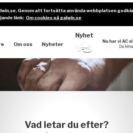
alwin.se. Genom att fortsätta använda webbplatsen godkä
jande länk:
Om cookies på galwin.se
Nyhet
Nu har vi AC s
re
Om oss
Nyheter
Du hitt
Vad letar du efter?