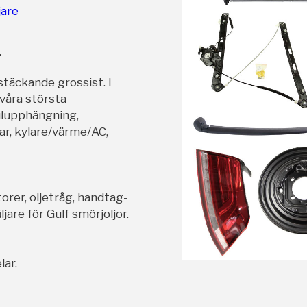
jare
r
stäckande grossist. I
 våra största
ulupphängning,
ar, kylare/värme/AC,
orer, oljetråg, handtag-
jare för Gulf smörjoljor.
lar.