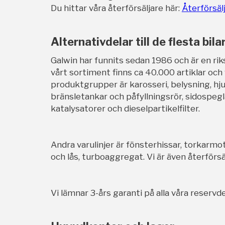
Du hittar våra återförsäljare här:
Återförsäl
Alternativdelar till de flesta bila
Galwin har funnits sedan 1986 och är en rik
vårt sortiment finns ca 40.000 artiklar och
produktgrupper är karosseri, belysning, hj
bränsletankar och påfyllningsrör, sidospegl
katalysatorer och dieselpartikelfilter.
Andra varulinjer är fönsterhissar, torkarmot
och lås, turboaggregat. Vi är även återförsäl
Vi lämnar 3-års garanti på alla våra reservde