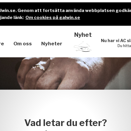
alwin.se. Genom att fortsätta använda webbplatsen godkä
jande länk:
Om cookies på galwin.se
Nyhet
Nu har vi AC s
re
Om oss
Nyheter
Du hitt
Vad letar du efter?