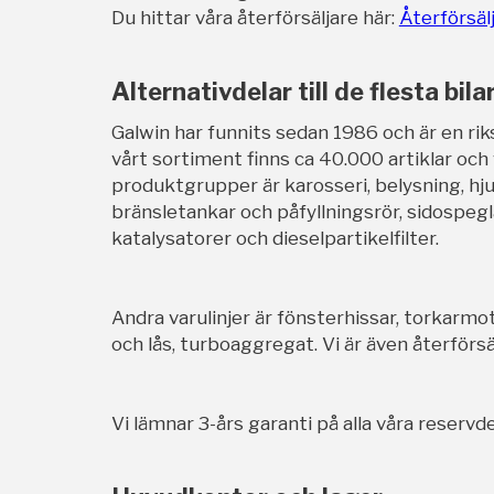
Du hittar våra återförsäljare här:
Återförsäl
Alternativdelar till de flesta bila
Galwin har funnits sedan 1986 och är en rik
vårt sortiment finns ca 40.000 artiklar och
produktgrupper är karosseri, belysning, hj
bränsletankar och påfyllningsrör, sidospegl
katalysatorer och dieselpartikelfilter.
Andra varulinjer är fönsterhissar, torkarmot
och lås, turboaggregat. Vi är även återförsäl
Vi lämnar 3-års garanti på alla våra reservde