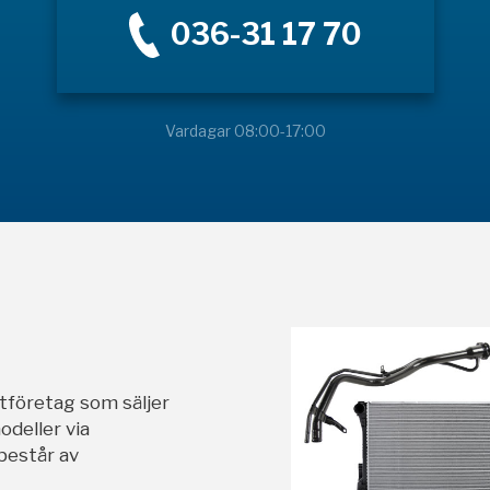
036-31 17 70
Vardagar 08:00-17:00
stföretag som säljer
odeller via
 består av