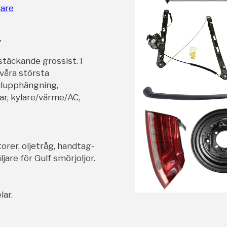
jare
r
stäckande grossist. I
 våra största
ulupphängning,
ar, kylare/värme/AC,
orer, oljetråg, handtag-
jare för Gulf smörjoljor.
lar.