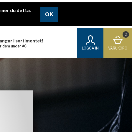
nner du detta.
0
langar i sortimentet!
ar dem under AC
LOGGA IN
VARUKORG