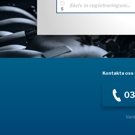
Kontakta oss s
03
Vard