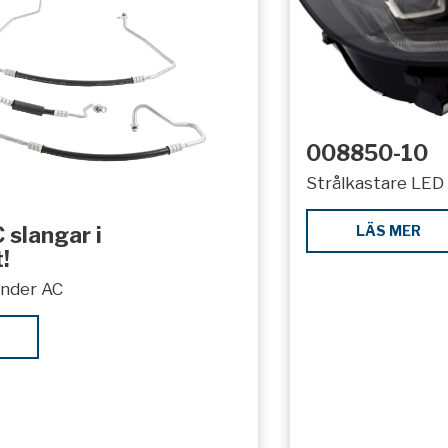
008850-10
Strålkastare LED 
LÄS MER
 slangar i
!
under AC