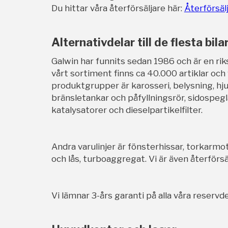
Du hittar våra återförsäljare här:
Återförsäl
Alternativdelar till de flesta bila
Galwin har funnits sedan 1986 och är en rik
vårt sortiment finns ca 40.000 artiklar och
produktgrupper är karosseri, belysning, hj
bränsletankar och påfyllningsrör, sidospegl
katalysatorer och dieselpartikelfilter.
Andra varulinjer är fönsterhissar, torkarmot
och lås, turboaggregat. Vi är även återförsäl
Vi lämnar 3-års garanti på alla våra reservde