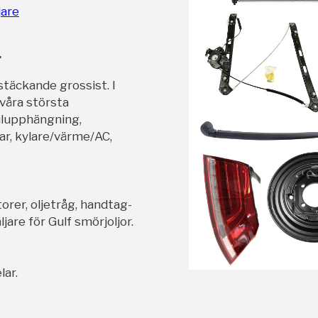
jare
r
stäckande grossist. I
 våra största
ulupphängning,
ar, kylare/värme/AC,
orer, oljetråg, handtag-
jare för Gulf smörjoljor.
lar.