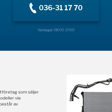
036-31 17 70
Vardagar 08:00-17:00
stföretag som säljer
odeller via
 består av