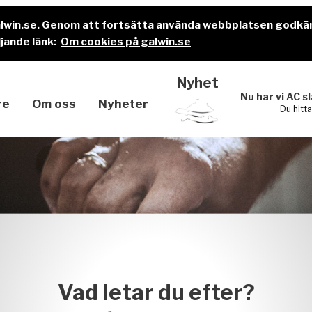
alwin.se. Genom att fortsätta använda webbplatsen godkä
jande länk:
Om cookies på galwin.se
Nyhet
Nu har vi AC s
re
Om oss
Nyheter
Du hitt
Vad letar du efter?