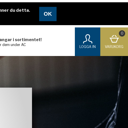
nner du detta.
0
langar i sortimentet!
ar dem under AC
LOGGA IN
VARUKORG