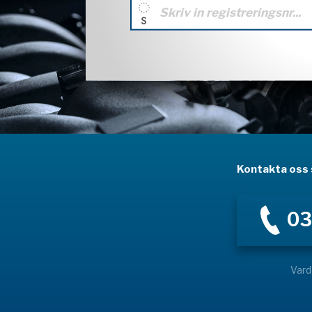
Kontakta oss s
03
Vard