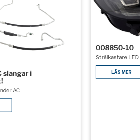
008850-10
Strålkastare LED 
LÄS MER
 slangar i
!
under AC